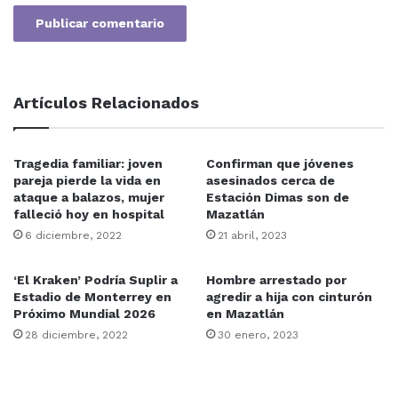
Artículos Relacionados
Tragedia familiar: joven
Confirman que jóvenes
Apuntó que no quieren manchar la imagen de este
pareja pierde la vida en
asesinados cerca de
destino turístico por la avaricia de un líder transportista
ataque a balazos, mujer
Estación Dimas son de
de los taxis rojos que está buscando afectar a los
falleció hoy en hospital
Mazatlán
demás compañeros transportistas, quien siempre han
6 diciembre, 2022
21 abril, 2023
buscado la confrontación, y recordó el conflicto que
surgió contra ATAMSA en su momento y luego los
‘El Kraken’ Podría Suplir a
Hombre arrestado por
Estadio de Monterrey en
agredir a hija con cinturón
bloqueos al transporte de turistas de cruceros.
Próximo Mundial 2026
en Mazatlán
28 diciembre, 2022
30 enero, 2023
Mazatlán
Sinaloa