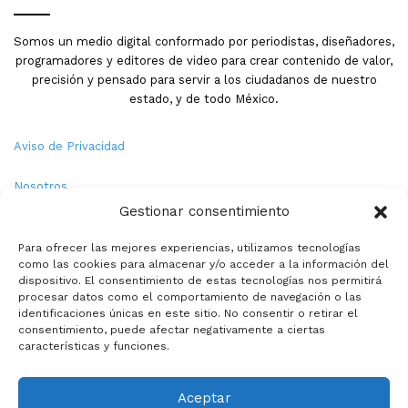
Somos un medio digital conformado por periodistas, diseñadores,
programadores y editores de video para crear contenido de valor,
precisión y pensado para servir a los ciudadanos de nuestro
estado, y de todo México.
Aviso de Privacidad
Nosotros
Gestionar consentimiento
Términos y Condiciones
Para ofrecer las mejores experiencias, utilizamos tecnologías
como las cookies para almacenar y/o acceder a la información del
Política de Cookies
dispositivo. El consentimiento de estas tecnologías nos permitirá
procesar datos como el comportamiento de navegación o las
Contacto
identificaciones únicas en este sitio. No consentir o retirar el
consentimiento, puede afectar negativamente a ciertas
características y funciones.
© Copyright 2026,PMX. Todos los derechos reservados.
Aceptar