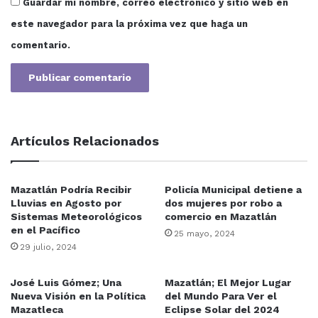
mzt
Propuestas Memo Romero
Guardar mi nombre, correo electrónico y sitio web en
este navegador para la próxima vez que haga un
comentario.
Artículos Relacionados
Mazatlán Podría Recibir
Policía Municipal detiene a
Lluvias en Agosto por
dos mujeres por robo a
Sistemas Meteorológicos
comercio en Mazatlán
en el Pacífico
25 mayo, 2024
29 julio, 2024
José Luis Gómez; Una
Mazatlán; El Mejor Lugar
Nueva Visión en la Política
del Mundo Para Ver el
Mazatleca
Eclipse Solar del 2024