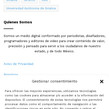
Sinaloa
turismo
UAS
Universidad Autónoma de Sinaloa
Quienes Somos
Somos un medio digital conformado por periodistas, diseñadores,
programadores y editores de video para crear contenido de valor,
precisión y pensado para servir a los ciudadanos de nuestro
estado, y de todo México.
Aviso de Privacidad
Nosotros
Gestionar consentimiento
Términos y Condiciones
Para ofrecer las mejores experiencias, utilizamos tecnologías
como las cookies para almacenar y/o acceder a la información del
Política de Cookies
dispositivo. El consentimiento de estas tecnologías nos permitirá
procesar datos como el comportamiento de navegación o las
Contacto
identificaciones únicas en este sitio. No consentir o retirar el