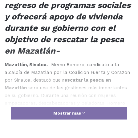
regreso de programas sociales
y ofrecerá apoyo de vivienda
durante su gobierno con el
objetivo de rescatar la pesca
en Mazatlán-
Mazatlán, Sinaloa.-
Memo Romero, candidato a la
alcaldía de Mazatlán por la Coalición Fuerza y Corazón
por Sinaloa, destacó que
rescatar la pesca
en
Mazatlán
será una de las gestiones más importantes
de su gobierno. Durante una reunión con mujeres
empacadoras, descabezadoras y peladoras, Romero
escuchó las preocupaciones sobre la falta de apoyo
Mostrar mas
gubernamental que enfrentan por no ser parte de una
flotilla pescadora.