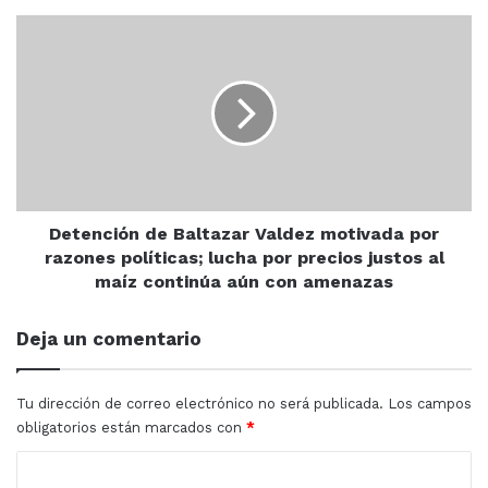
la
para
rescatar la pesca en Mazatlán
y recuperar los
Detención
población,
de
programas sociales que antes beneficiaban a este
brinde
Baltazar
sector. También anunció su plan para reinstaurar el
el
Valdez
apoyo de vivienda y los apoyos de fondo perdido
Programa
motivada
durante su mandato.
“Adulto
por
Mayor
razones
Reto
políticas;
Fitness
lucha
4.0”
por
Detención de Baltazar Valdez motivada por
precios
razones políticas; lucha por precios justos al
justos
maíz continúa aún con amenazas
al
maíz
Deja un comentario
continúa
aún
con
Tu dirección de correo electrónico no será publicada.
Los campos
amenazas
obligatorios están marcados con
*
C