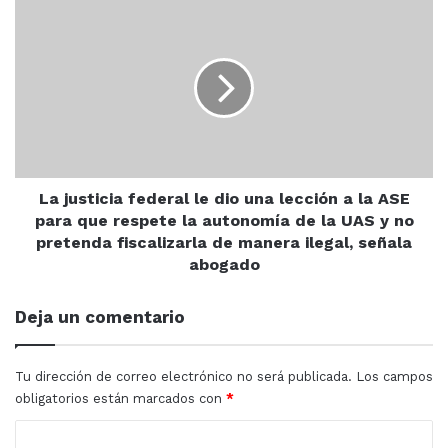
La
propuesto enviar equipos encubiertos a México para
justicia
detener o eliminar a líderes del crimen organizado.
federal
Criticó esta idea y destacó las diferencias entre la
le
situación de drogas en ambos países. “Nosotros
dio
tenemos al año 600 fallecidos por consumo de droga y
una
lección
ellos, lamentablemente, solo por fentanilo, 100 mil
a
jóvenes al año”, subrayó el presidente, haciendo un
la
llamado a abordar el problema de manera integral y
ASE
La justicia federal le dio una lección a la ASE
con un enfoque en la verdad.
para
para que respete la autonomía de la UAS y no
que
pretenda fiscalizarla de manera ilegal, señala
respete
abogado
AMLO
Gobierno
México
la
autonomía
Deja un comentario
de
la
UAS
Tu dirección de correo electrónico no será publicada.
Los campos
y
obligatorios están marcados con
*
no
pretenda
C