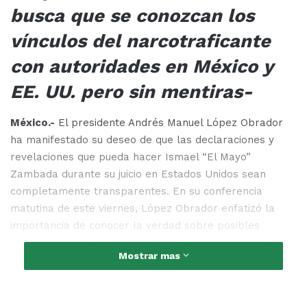
busca que se conozcan los
vínculos del narcotraficante
con autoridades en México y
EE. UU. pero sin mentiras-
México.-
El presidente Andrés Manuel López Obrador
ha manifestado su deseo de que las declaraciones y
revelaciones que pueda hacer Ismael “El Mayo”
Zambada durante su juicio en Estados Unidos sean
completamente transparentes. En su conferencia
matutina de este viernes, López Obrador enfatizó la
importancia de conocer la verdad sobre posibles
asociaciones delictuosas tanto en México como en
Mostrar mas
Estados Unidos.
Síguenos en nuestra página de Facebook para