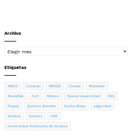
Archivo
Archivo
Etiquetas
AMLO
Culiacán
IMDEM
Lluvias
Mazatlan
Mazatlán
mzt
México
Nueva Universidad
PAS
Playas
Quimico Benitez
Rocha Moya
seguridad
Sinaloa
turismo
UAS
Universidad Autónoma de Sinaloa