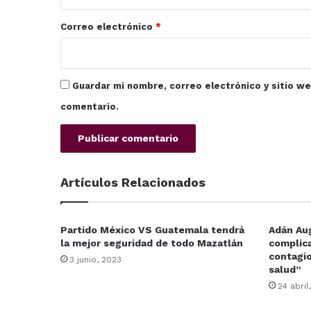
o
*
Correo electrónico
*
Guardar mi nombre, correo electrónico y sitio w
comentario.
Artículos Relacionados
Partido México VS Guatemala tendrá
Adán Au
la mejor seguridad de todo Mazatlán
complic
contagio
3 junio, 2023
salud”
24 abril