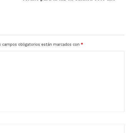
este
año
s campos obligatorios están marcados con
*