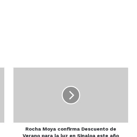
Rocha
Moya
confirma
Descuento
de
Verano
para
la
luz
en
Rocha Moya confirma Descuento de
Sinaloa
Verano para la luz en Sinaloa este año