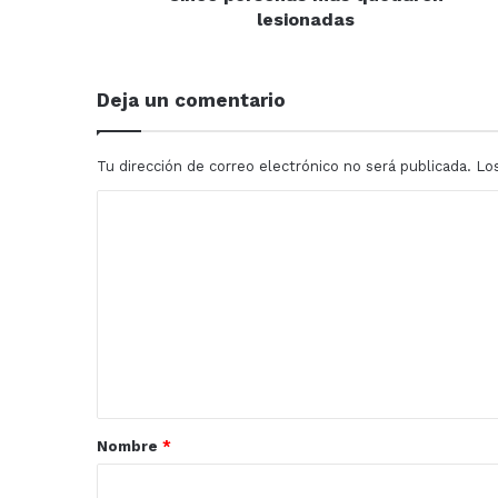
lesionadas
Deja un comentario
Tu dirección de correo electrónico no será publicada.
Lo
C
o
m
e
n
t
a
r
Nombre
*
i