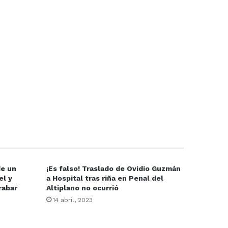
de un
¡Es falso! Traslado de Ovidio Guzmán
el y
a Hospital tras riña en Penal del
rabar
Altiplano no ocurrió
14 abril, 2023