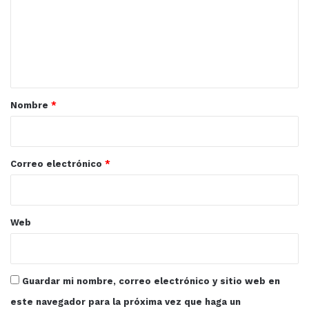
e
n
t
a
r
Nombre
*
i
o
*
Correo electrónico
*
Web
Guardar mi nombre, correo electrónico y sitio web en
este navegador para la próxima vez que haga un