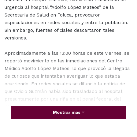
urgencia al hospital “Adolfo López Mateos” de la
Secretaría de Salud en Toluca, provocaron
especulaciones en redes sociales y entre la población.
Sin embargo, fuentes oficiales descartaron tales
versiones.
Aproximadamente a las 13:00 horas de este viernes, se
reportó movimiento en las inmediaciones del Centro
Médico Adolfo López Mateos, lo que provocó la llegada
de curiosos que intentaban averiguar lo que estaba
ocurriendo. En redes sociales se difundió la noticia de
que Ovidio Guzmán había sido trasladado al hospital,
presuntamente por una riña en el penal federal del
Altiplano.
Mostrar mas
Las autoridades estatales confirmaron que, en efecto,
se había trasladado a dos internos por problemas de