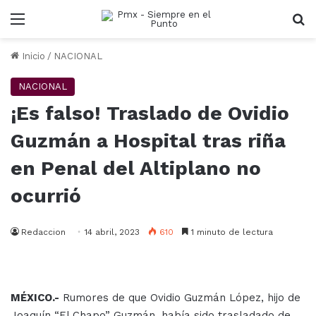
Menu
B
Inicio
/
NACIONAL
NACIONAL
¡Es falso! Traslado de Ovidio
Guzmán a Hospital tras riña
en Penal del Altiplano no
ocurrió
Redaccion
14 abril, 2023
610
1 minuto de lectura
MÉXICO.-
Rumores de que Ovidio Guzmán López, hijo de
Joaquín “El Chapo” Guzmán, había sido trasladado de