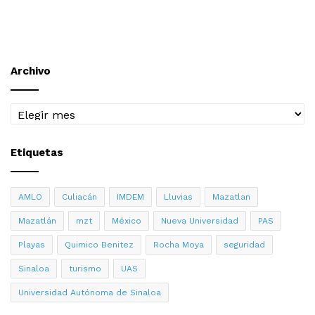
Archivo
Archivo
Etiquetas
AMLO
Culiacán
IMDEM
Lluvias
Mazatlan
Mazatlán
mzt
México
Nueva Universidad
PAS
Playas
Quimico Benitez
Rocha Moya
seguridad
Sinaloa
turismo
UAS
Universidad Autónoma de Sinaloa