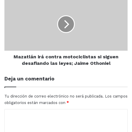
Mazatlán
Revolucionario Institucional.
irá
contra
motociclistas
si
siguen
ALTIPLANO
Fuga
GUZMÁN
desafiando
las
hospital
MUERTE
OVIDIO
leyes;
Jaime
Mazatlán irá contra motociclistas si siguen
PENAL DEL
Othoniel
desafiando las leyes; Jaime Othoniel
Deja un comentario
Tu dirección de correo electrónico no será publicada.
Los campos
obligatorios están marcados con
*
C
o
m