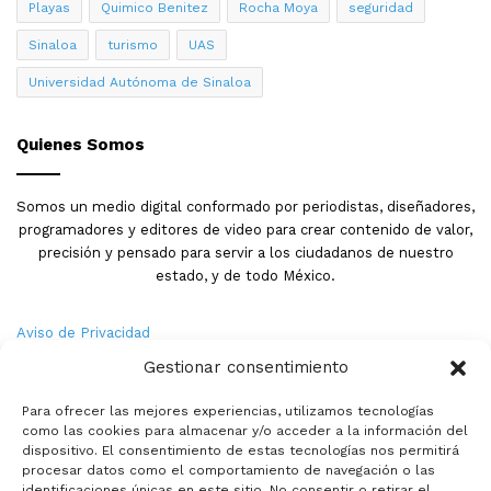
Playas
Quimico Benitez
Rocha Moya
seguridad
Sinaloa
turismo
UAS
Universidad Autónoma de Sinaloa
Quienes Somos
Somos un medio digital conformado por periodistas, diseñadores,
programadores y editores de video para crear contenido de valor,
precisión y pensado para servir a los ciudadanos de nuestro
estado, y de todo México.
Aviso de Privacidad
Gestionar consentimiento
Nosotros
Para ofrecer las mejores experiencias, utilizamos tecnologías
Términos y Condiciones
como las cookies para almacenar y/o acceder a la información del
dispositivo. El consentimiento de estas tecnologías nos permitirá
procesar datos como el comportamiento de navegación o las
Política de Cookies
identificaciones únicas en este sitio. No consentir o retirar el