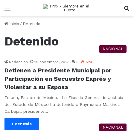
Menu
B
Inicio
/
Detenido
Detenido
NACIONAL
Redaccion
25 noviembre, 2023
0
524
Detienen a Presidente Municipal por
Participación en Secuestro Exprés y
Violentar a su Esposa
Toluca, Estado de México.- La Fiscalía General de Justicia
del Estado de México ha detenido a Raymundo Martínez
Carbajal, presidente…
Leer Más
NACIONAL