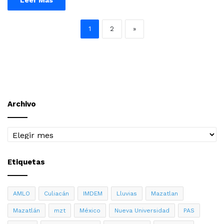
Leer Más
1
2
»
Archivo
Archivo
Etiquetas
AMLO
Culiacán
IMDEM
Lluvias
Mazatlan
Mazatlán
mzt
México
Nueva Universidad
PAS