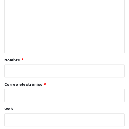
o
m
e
n
t
a
r
Nombre
*
i
o
*
Correo electrónico
*
Web