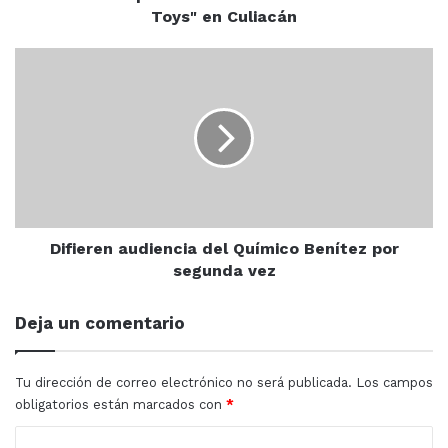
Toys" en Culiacán
Detenido
MARKITOS TOYS
Difieren
Sinaloa
audiencia
del
Químico
Benítez
por
segunda
vez
Difieren audiencia del Químico Benítez por
segunda vez
Deja un comentario
Tu dirección de correo electrónico no será publicada.
Los campos
obligatorios están marcados con
*
C