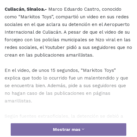
Culiacán, Sinaloa.-
Marco Eduardo Castro, conocido
como “Markitos Toys”, compartió un video en sus redes
sociales en el que aclara su detención en el Aeropuerto
Internacional de Culiacán. A pesar de que el video de su
forcejeo con los policías municipales se hizo viral en las
redes sociales, el Youtuber pidió a sus seguidores que no
crean en las publicaciones amarillistas.
En el video, de unos 15 segundos, “Markitos Toys”
explica que todo lo ocurrido fue un malentendido y que
se encuentra bien. Además, pide a sus seguidores que
no hagan caso de las publicaciones en páginas
amarillistas.
Según fuentes extraoficiales, la detención se debió a
que “Markitos” iba a exceso de velocidad en su
Mostrar mas
camioneta Jeep Gladiador blanca, pasándose altos, lo