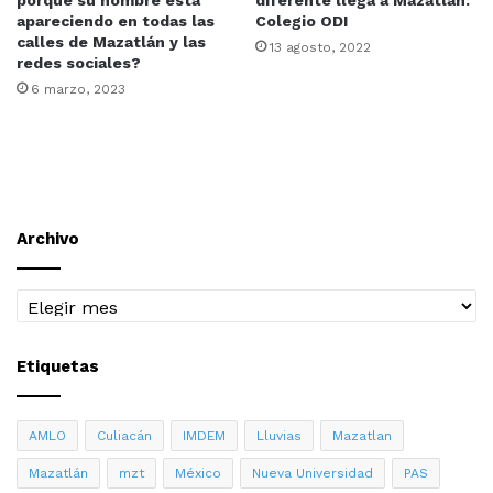
porque su nombre está
diferente llega a Mazatlán:
apareciendo en todas las
Colegio ODI
calles de Mazatlán y las
13 agosto, 2022
redes sociales?
6 marzo, 2023
Archivo
Archivo
Etiquetas
AMLO
Culiacán
IMDEM
Lluvias
Mazatlan
Mazatlán
mzt
México
Nueva Universidad
PAS