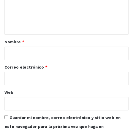
e
n
t
a
r
Nombre
*
i
o
*
Correo electrónico
*
Web
Guardar mi nombre, correo electrónico y sitio web en
este navegador para la próxima vez que haga un