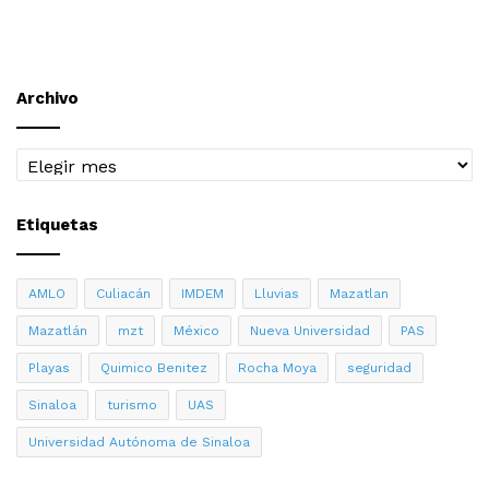
Archivo
Archivo
Etiquetas
AMLO
Culiacán
IMDEM
Lluvias
Mazatlan
Mazatlán
mzt
México
Nueva Universidad
PAS
Playas
Quimico Benitez
Rocha Moya
seguridad
Sinaloa
turismo
UAS
Universidad Autónoma de Sinaloa