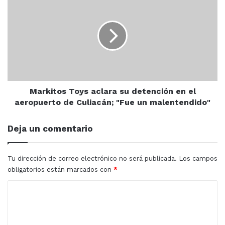
Toys
aclara
su
detención
en
el
aeropuerto
de
Culiacán;
Markitos Toys aclara su detención en el
"Fue
aeropuerto de Culiacán; "Fue un malentendido"
un
malentendido"
Deja un comentario
Tu dirección de correo electrónico no será publicada.
Los campos
obligatorios están marcados con
*
C
o
m