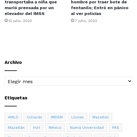
transportaba a niña que
hombre por traer bote de
murió prensada por un
fentanilo; Entró en pánico
elevador del IMSS
al ver policías
12 julio, 2023
7 julio, 2023
Archivo
Archivo
Etiquetas
AMLO
Culiacán
IMDEM
Lluvias
Mazatlan
Mazatlán
mzt
México
Nueva Universidad
PAS