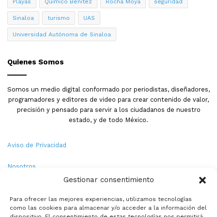
Playas
Quimico Benitez
Rocha Moya
seguridad
Sinaloa
turismo
UAS
Universidad Autónoma de Sinaloa
Quienes Somos
Somos un medio digital conformado por periodistas, diseñadores,
programadores y editores de video para crear contenido de valor,
precisión y pensado para servir a los ciudadanos de nuestro
estado, y de todo México.
Aviso de Privacidad
Nosotros
Gestionar consentimiento
Términos y Condiciones
Para ofrecer las mejores experiencias, utilizamos tecnologías
como las cookies para almacenar y/o acceder a la información del
Política de Cookies
dispositivo. El consentimiento de estas tecnologías nos permitirá