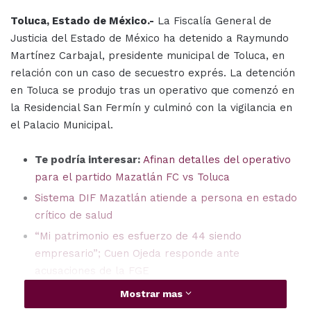
Toluca, Estado de México.-
La Fiscalía General de
Justicia del Estado de México ha detenido a Raymundo
Martínez Carbajal, presidente municipal de Toluca, en
relación con un caso de secuestro exprés. La detención
en Toluca se produjo tras un operativo que comenzó en
la Residencial San Fermín y culminó con la vigilancia en
el Palacio Municipal.
Te podría interesar:
Afinan detalles del operativo
para el partido Mazatlán FC vs Toluca
Sistema DIF Mazatlán atiende a persona en estado
crítico de salud
“Mi patrimonio es esfuerzo de 44 siendo
empresario”; Cuen Ojeda responde ante
acusaciones de la FGE
“Siempre me atacan públicamente antes de
Mostrar mas
períodos electorales”; Cuén expone violación a su