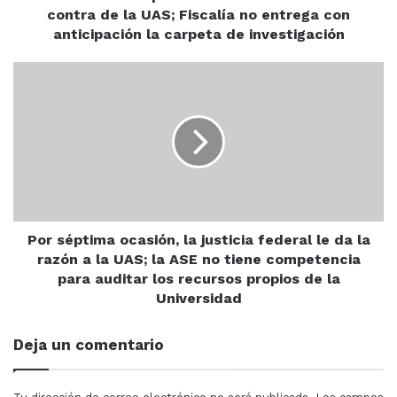
la
contra de la UAS; Fiscalía no entrega con
UAS;
anticipación la carpeta de investigación
Síguenos en nuestra página de Facebook para
Fiscalía
estar al tanto de las últimas novedades
no
Por
entrega
séptima
A pesar de negar las acusaciones, la tensión crece
con
ocasión,
mientras la comunidad espera más detalles sobre el
anticipación
la
caso y la respuesta de las autoridades.
la
justicia
carpeta
federal
de
le
investigación
da
la
razón
Por séptima ocasión, la justicia federal le da la
Detenido
Presidente Municipal
a
razón a la UAS; la ASE no tiene competencia
la
para auditar los recursos propios de la
Raymundo Martínez
San Fermín
UAS;
Universidad
la
ASE
Deja un comentario
no
tiene
competencia