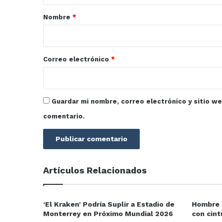
r
Nombre
*
i
o
*
Correo electrónico
*
Guardar mi nombre, correo electrónico y sitio w
comentario.
Artículos Relacionados
‘El Kraken’ Podría Suplir a Estadio de
Hombre a
Monterrey en Próximo Mundial 2026
con cint