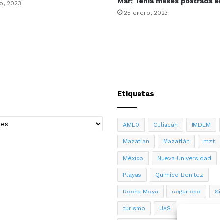
Mar; Tenía meses postrada 
o, 2023
25 enero, 2023
Etiquetas
AMLO
Culiacán
IMDEM
Mazatlan
Mazatlán
mzt
México
Nueva Universidad
Playas
Quimico Benitez
Rocha Moya
seguridad
S
turismo
UAS