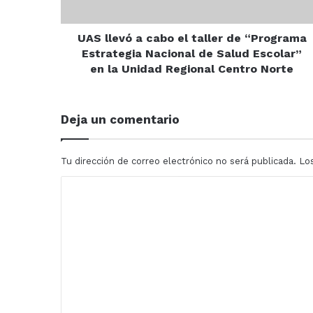
“Programa
Estrategia
Nacional
UAS llevó a cabo el taller de “Programa
de
Estrategia Nacional de Salud Escolar”
Salud
en la Unidad Regional Centro Norte
Escolar”
en
la
Deja un comentario
Unidad
Regional
Centro
Tu dirección de correo electrónico no será publicada.
Lo
Norte
C
o
m
e
n
t
a