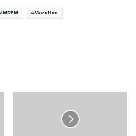
IMDEM
Mazatlán
CRECE
AL
260.5
POR
CIENTO
DERRAMA
ECONÓMICA