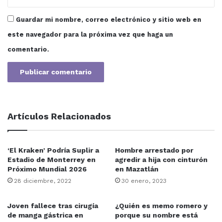
de oftalmología, tiendas de lentes, calzado, tenis,
Guardar mi nombre, correo electrónico y sitio web en
peluquería, estéticas, barberías, perfumería, artículos
este navegador para la próxima vez que haga un
de primera necesidad, entre otros.
comentario.
Para Sinaloa, la derrama económica en este regreso a
clases sería de Tres Mil 075 Millones de Pesos; a nivel
nacional asciende a 98 Mil 400 Millones de Pesos, según
estimación de Concanaco Servytur México.
Artículos Relacionados
BUEN FIN
Romero Rodríguez adelantó que ya se está preparando
‘El Kraken’ Podría Suplir a
Hombre arrestado por
la nueva edición del Buen Fin, se llevará a cabo del 18 al
Estadio de Monterrey en
agredir a hija con cinturón
Próximo Mundial 2026
en Mazatlán
21 de noviembre. El Buen Fin 2021 creció 38 por ciento
28 diciembre, 2022
30 enero, 2023
en consumo promedio diario. El promedio diario de
ventas alcanzó los 27.4 mil millones de pesos y la
Joven fallece tras cirugía
¿Quién es memo romero y
derrama económica ascendió a 191.9 Mil Millones de
de manga gástrica en
porque su nombre está