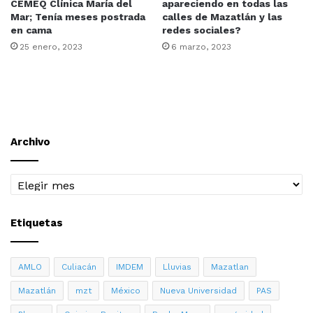
Pesos con la participación de 140 mil empresas.
CEMEQ Clínica María del
apareciendo en todas las
Mar; Tenía meses postrada
calles de Mazatlán y las
en cama
redes sociales?
Lem González comentó que la Cámara de Comercio de
25 enero, 2023
6 marzo, 2023
Mazatlán reportó una derrama de Mil 540 Millones de
Pesos, con una participación de 14 Mil 817 Negocios;
Hernández Fonseca de Fecanaco Sinaloa reportó una
derrama de 3 Mil 500 Millones de Pesos participando 21
Mil 281 empresas.
Archivo
Concanaco
Mazatlán
Sinaloa
Archivo
Etiquetas
AMLO
Culiacán
IMDEM
Lluvias
Mazatlan
Mazatlán
mzt
México
Nueva Universidad
PAS