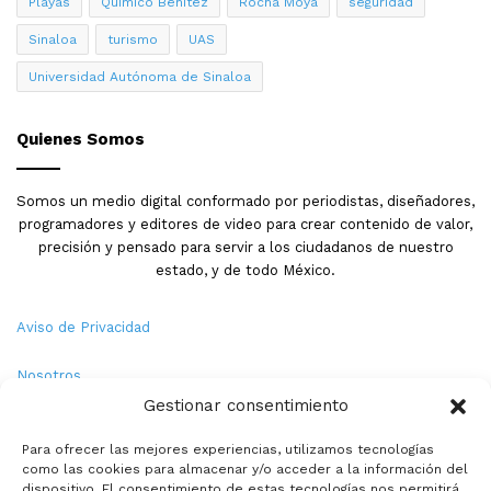
Playas
Quimico Benitez
Rocha Moya
seguridad
Sinaloa
turismo
UAS
Universidad Autónoma de Sinaloa
Quienes Somos
Somos un medio digital conformado por periodistas, diseñadores,
programadores y editores de video para crear contenido de valor,
precisión y pensado para servir a los ciudadanos de nuestro
estado, y de todo México.
Aviso de Privacidad
Nosotros
Gestionar consentimiento
Términos y Condiciones
Para ofrecer las mejores experiencias, utilizamos tecnologías
como las cookies para almacenar y/o acceder a la información del
Política de Cookies
dispositivo. El consentimiento de estas tecnologías nos permitirá