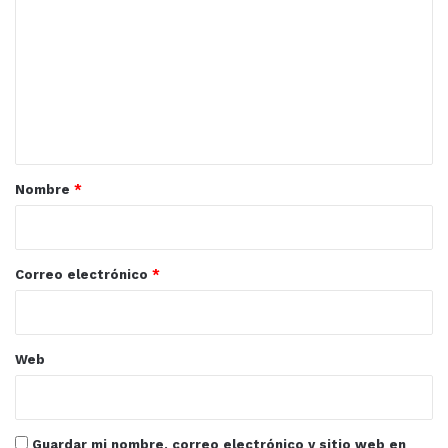
o
m
e
n
t
a
r
Nombre
*
i
o
*
Correo electrónico
*
Web
Guardar mi nombre, correo electrónico y sitio web en