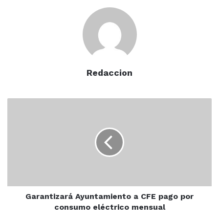
Redaccion
Garantizará
Ayuntamiento
a
CFE
pago
por
consumo
eléctrico
mensual
Garantizará Ayuntamiento a CFE pago por
consumo eléctrico mensual