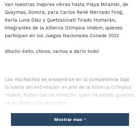
Van nuestras mejores vibras hasta Playa Miramar, de
Guaymas, Sonora, para Carlos René Mercado Fong,
Karla Luna Díaz y Quetzalcoatl Tirado Humarán,
integrantes de la Alberca Olímpica Imdem, quienes
participan en los Juegos Nacionales Conade 2022
¡Mucho éxito, chicos, vamos a darlo todo!
Los muchachos se encuentran en la competencia bajo
la tutela del entrenador en jefe de la Alberca Olímpica
Imdem, Rafael García Almazán, quien ha sabido guiarlos
en su desarrollo deportivo.
Mostrar mas
Conade
IMDEM
Mazatlán