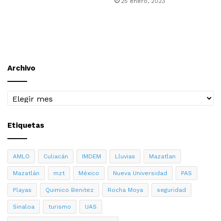
25 enero, 2023
Archivo
Archivo
Etiquetas
AMLO
Culiacán
IMDEM
Lluvias
Mazatlan
Mazatlán
mzt
México
Nueva Universidad
PAS
Playas
Quimico Benitez
Rocha Moya
seguridad
Sinaloa
turismo
UAS