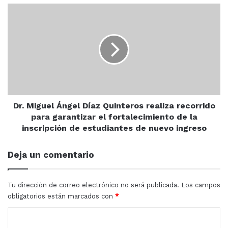
Dr.
Miguel
Ángel
Díaz
Quinteros
realiza
recorrido
para
garantizar
el
Dr. Miguel Ángel Díaz Quinteros realiza recorrido
fortalecimiento
para garantizar el fortalecimiento de la
de
inscripción de estudiantes de nuevo ingreso
la
inscripción
Deja un comentario
de
estudiantes
de
Tu dirección de correo electrónico no será publicada.
Los campos
nuevo
obligatorios están marcados con
*
ingreso
C