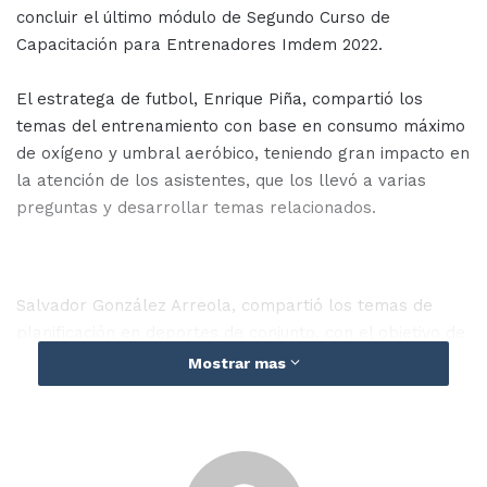
concluir el último módulo de Segundo Curso de
Capacitación para Entrenadores Imdem 2022.
El estratega de futbol, Enrique Piña, compartió los
temas del entrenamiento con base en consumo máximo
de oxígeno y umbral aeróbico, teniendo gran impacto en
la atención de los asistentes, que los llevó a varias
preguntas y desarrollar temas relacionados.
Salvador González Arreola, compartió los temas de
planificación en deportes de conjunto, con el objetivo de
encontrar un modelo de preparación correcta para
Mostrar mas
cada equipo y disciplina, y que cada entrenador ponga
en práctica su modelo.
En representación de la directora del Instituto Municipal