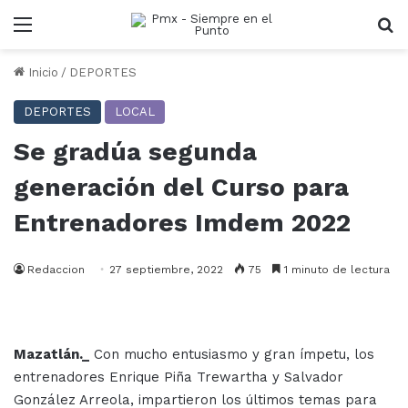
Menu
B
Inicio
/
DEPORTES
DEPORTES
LOCAL
Se gradúa segunda
generación del Curso para
Entrenadores Imdem 2022
Redaccion
27 septiembre, 2022
75
1 minuto de lectura
Mazatlán._
Con mucho entusiasmo y gran ímpetu, los
entrenadores Enrique Piña Trewartha y Salvador
González Arreola, impartieron los últimos temas para