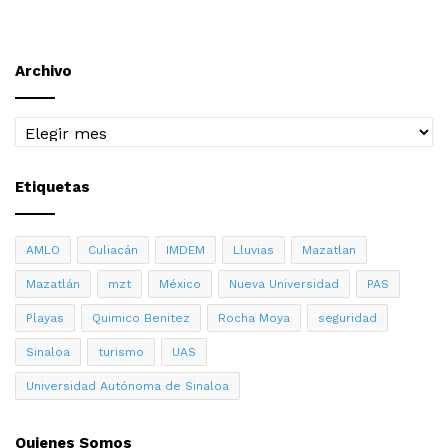
Archivo
Archivo
Etiquetas
AMLO
Culiacán
IMDEM
Lluvias
Mazatlan
Mazatlán
mzt
México
Nueva Universidad
PAS
Playas
Quimico Benitez
Rocha Moya
seguridad
Sinaloa
turismo
UAS
Universidad Autónoma de Sinaloa
Quienes Somos