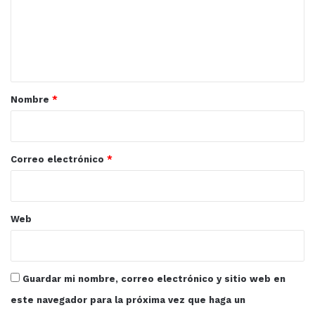
e
n
t
a
r
Nombre
*
i
o
*
Correo electrónico
*
Web
Guardar mi nombre, correo electrónico y sitio web en
este navegador para la próxima vez que haga un