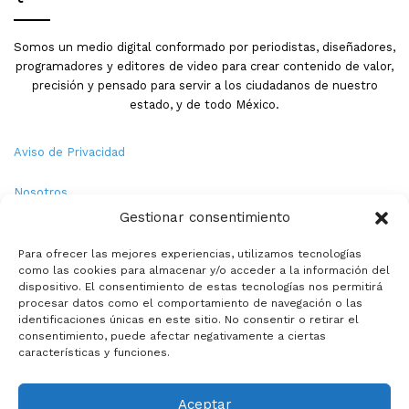
Somos un medio digital conformado por periodistas, diseñadores,
programadores y editores de video para crear contenido de valor,
precisión y pensado para servir a los ciudadanos de nuestro
estado, y de todo México.
Aviso de Privacidad
Nosotros
Gestionar consentimiento
Términos y Condiciones
Para ofrecer las mejores experiencias, utilizamos tecnologías
como las cookies para almacenar y/o acceder a la información del
Política de Cookies
dispositivo. El consentimiento de estas tecnologías nos permitirá
procesar datos como el comportamiento de navegación o las
Contacto
identificaciones únicas en este sitio. No consentir o retirar el
consentimiento, puede afectar negativamente a ciertas
características y funciones.
© Copyright 2026,PMX. Todos los derechos reservados.
Aceptar