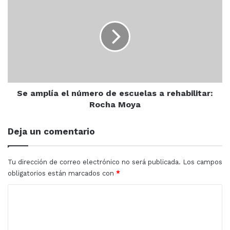
Sinaloa
amplía
el
número
de
escuelas
a
Además de González Arreola y Piña Trewartha,
rehabilitar:
engalanaron la clausura Rafael Ballesteros Rivera,
Rocha
Moya
Se amplía el número de escuelas a rehabilitar:
Miguel Barraza Lizárraga, psicólogo y fisioterapeuta del
Rocha Moya
equipo multidisciplinario del Imdem. Como maestra de
ceremonia estuvo Kyrey Hernández.
Deja un comentario
IMDEM
Mazatlán
Sinaloa
Tu dirección de correo electrónico no será publicada.
Los campos
obligatorios están marcados con
*
C
o
m