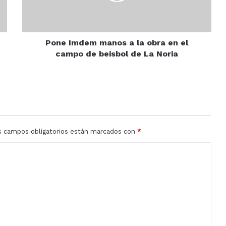
en
el
campo
de
Pone Imdem manos a la obra en el
beisbol
campo de beisbol de La Noria
de
La
Noria
s campos obligatorios están marcados con
*