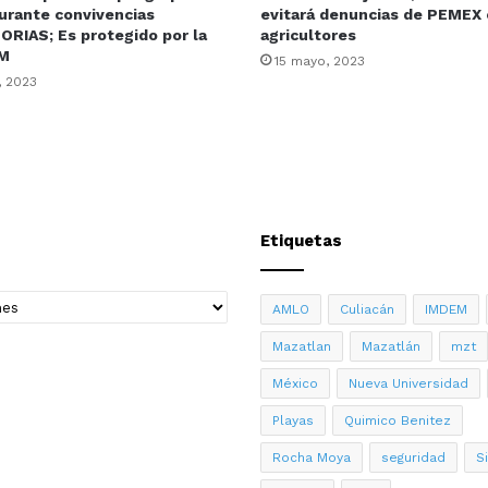
durante convivencias
evitará denuncias de PEMEX 
RIAS; Es protegido por la
agricultores
M
15 mayo, 2023
, 2023
Etiquetas
AMLO
Culiacán
IMDEM
Mazatlan
Mazatlán
mzt
México
Nueva Universidad
Playas
Quimico Benitez
Rocha Moya
seguridad
S