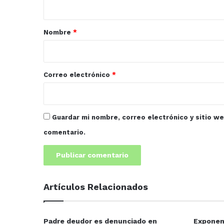
a
r
Nombre
*
i
o
*
Correo electrónico
*
Guardar mi nombre, correo electrónico y sitio w
comentario.
Artículos Relacionados
Padre deudor es denunciado en
Exponen