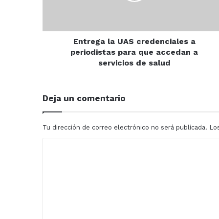
para
que
accedan
a
Entrega la UAS credenciales a
servicios
periodistas para que accedan a
de
servicios de salud
salud
Deja un comentario
Tu dirección de correo electrónico no será publicada.
Lo
C
o
m
e
n
t