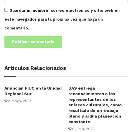
que acompañó las magníficas voces de los cantantes
Guardar mi nombre, correo electrónico y sitio web en
Rodolfo Elías Rojas, la Soprano Perla Orrantia, Oralia
Castro y Angélica Mata Esparza, así como los bellos
este navegador para la próxima vez que haga un
bailes de la Compañía Lírica Universitaria y de la
comentario.
Compañía de Danza Proyección Folklórica.
FIUC
Artículos Relacionados
Anuncian FIUC en la Unidad
UAS entrega
Regional Sur
reconocimientos a los
representantes de los
3 mayo, 2023
enlaces culturales, como
resultado de un trabajo
pleno y ardua planeación
constante.
9 junio, 2022