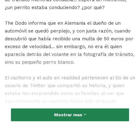
¿un perrito estaba conduciendo? ¿por qué?
The Dodo informa que en Alemania el dueño de un
automóvil se quedó perplejo, y con justa razón, cuando
descubrió que había recibido una multa de 50 euros por
exceso de velocidad… sin embargo, no era él quien
aparecía detrás del volante en la fotografía de tránsito,
sino su pequeño perro blanco.
El cachorro y el auto en realidad pertenecen al tío de un
usuario de Twitter que compartió su historia, y quien
estaba tan sorprendido como su familiar, al ver que
aparentemente su mascota había sido atrapada
mientras conducía a exceso de velocidad.
Mostrar mas
Sin embargo, como se puede observar en la imagen,
detrás del cachorro había un conductor detrás del