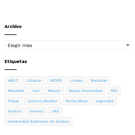
Archivo
Archivo
Etiquetas
AMLO
Culiacán
IMDEM
Lluvias
Mazatlan
Mazatlán
mzt
México
Nueva Universidad
PAS
Playas
Quimico Benitez
Rocha Moya
seguridad
Sinaloa
turismo
UAS
Universidad Autónoma de Sinaloa