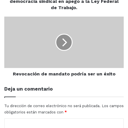
democracia sindical en apego a la Ley Federal
de
de Trabajo.
equidad,
paridad,
Revocación
igualdad
de
y
mandato
democracia
podría
sindical
ser
en
un
apego
éxito
a
la
Ley
Revocación de mandato podría ser un éxito
Federal
de
Deja un comentario
Trabajo.
Tu dirección de correo electrónico no será publicada.
Los campos
obligatorios están marcados con
*
C