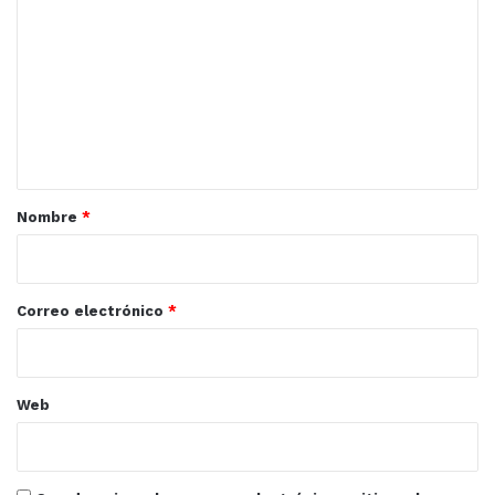
o
m
e
n
t
a
r
Nombre
*
i
o
*
Correo electrónico
*
Web