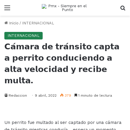
Menu
B
Inicio
/
INTERNACIONAL
INTERNACIONAL
𝗖𝗮́𝗺𝗮𝗿𝗮 𝗱𝗲 𝘁𝗿𝗮́𝗻𝘀𝗶𝘁𝗼 𝗰𝗮𝗽𝘁𝗮
𝗮 𝗽𝗲𝗿𝗿𝗶𝘁𝗼 𝗰𝗼𝗻𝗱𝘂𝗰𝗶𝗲𝗻𝗱𝗼 𝗮
𝗮𝗹𝘁𝗮 𝘃𝗲𝗹𝗼𝗰𝗶𝗱𝗮𝗱 𝘆 𝗿𝗲𝗰𝗶𝗯𝗲
𝗺𝘂𝗹𝘁𝗮.
Redaccion
9 abril, 2022
379
1 minuto de lectura
Un perrito fue multado al ser captado por una cámara
de tránsito mientras conducía… espera un momento,