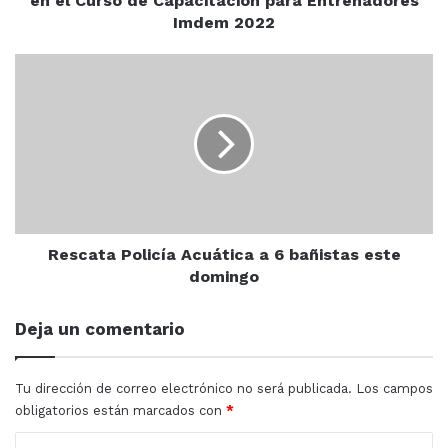
en el Curso de Capacitación para Entrenadores
Entrenadores
Imdem 2022
reportes por afectación de lluvias.
Imdem
2022
Rescata
Policía
Lluvias
Mazatlán
protección civil
Acuática
a
6
bañistas
este
domingo
Rescata Policía Acuática a 6 bañistas este
domingo
Deja un comentario
Tu dirección de correo electrónico no será publicada.
Los campos
obligatorios están marcados con
*
C