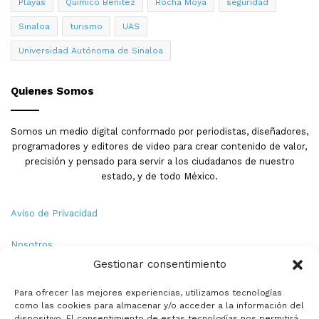
Playas
Quimico Benitez
Rocha Moya
seguridad
Sinaloa
turismo
UAS
Universidad Autónoma de Sinaloa
Quienes Somos
Somos un medio digital conformado por periodistas, diseñadores,
programadores y editores de video para crear contenido de valor,
precisión y pensado para servir a los ciudadanos de nuestro
estado, y de todo México.
Aviso de Privacidad
Nosotros
Gestionar consentimiento
Términos y Condiciones
Para ofrecer las mejores experiencias, utilizamos tecnologías
como las cookies para almacenar y/o acceder a la información del
Política de Cookies
dispositivo. El consentimiento de estas tecnologías nos permitirá