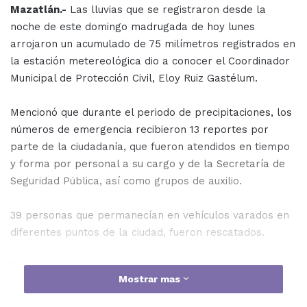
Mazatlán.-
Las lluvias que se registraron desde la
noche de este domingo madrugada de hoy lunes
arrojaron un acumulado de 75 milímetros registrados en
la estación metereológica dio a conocer el Coordinador
Municipal de Protección Civil, Eloy Ruiz Gastélum.
Mencionó que durante el periodo de precipitaciones, los
números de emergencia recibieron 13 reportes por
parte de la ciudadanía, que fueron atendidos en tiempo
y forma por personal a su cargo y de la Secretaría de
Seguridad Pública, así como grupos de auxilio.
39 personas que permanecían en vehículos varados en
diferentes puntos de la ciudad, fueron rescatados.
Entre las colonias que se vieron afectadas, y en donde
Mostrar mas
hubo cierres parciales de calles están el Infonavit
Alarcón, Hogar del Pescador, El Toreo, Marina Garden,