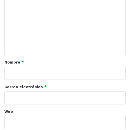
o
m
e
n
t
a
r
Nombre
*
i
o
*
Correo electrónico
*
Web