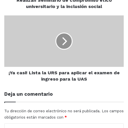
Realizan Seminario de compromiso ético
Secretaría de Seguridad Pública Municipal tengan la
universitario y la inclusión social
capacidad de reacción ante cualquier situación que se
¡Ya
presente, sobre todo en la próxima temporada de
casi!
lluvias y huracanes.
Lista
la
URS
para
aplicar
Estatal
Lluvias
Policía
el
examen
de
¡Ya casi! Lista la URS para aplicar el examen de
Presa Picachos
protección civil
ingreso
ingreso para la UAS
para
seguridad
la
Deja un comentario
UAS
Tu dirección de correo electrónico no será publicada.
Los campos
obligatorios están marcados con
*
C