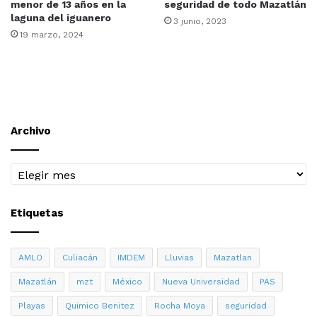
menor de 13 años en la
seguridad de todo Mazatlán
laguna del iguanero
3 junio, 2023
19 marzo, 2024
Archivo
Archivo
Etiquetas
AMLO
Culiacán
IMDEM
Lluvias
Mazatlan
Mazatlán
mzt
México
Nueva Universidad
PAS
Playas
Quimico Benitez
Rocha Moya
seguridad