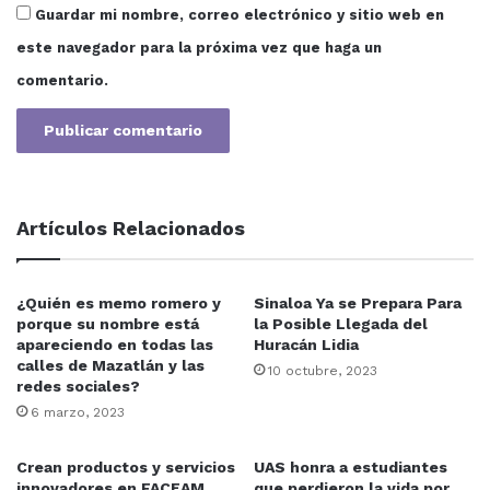
Guardar mi nombre, correo electrónico y sitio web en
este navegador para la próxima vez que haga un
comentario.
“Sentimos el temor que este piquete de policías
entraran a este espacio, que es zona federal, a
interrumpir las transmisiones y hacemos directamente
responsable a Rubén Rocha Moya, él podrá decir que
están exagerando…que casualidad porque todo el
Artículos Relacionados
perímetro estaba cercado”, expresó al enfatizar que
continuarán con la defensa de la Autonomía
Universitaria, no serán amedrentados.
¿Quién es memo romero y
Sinaloa Ya se Prepara Para
porque su nombre está
la Posible Llegada del
También los colaboradores Miguel Mata y Rodrigo
apareciendo en todas las
Huracán Lidia
calles de Mazatlán y las
Mendoza condenaron este hecho y lo consideraron “un
10 octubre, 2023
redes sociales?
acto de intimidación” con el objetivo de callarlos porque
6 marzo, 2023
sus programas son “el contraveneno de la narrativa del
Gobierno y eso los irrita”.
Crean productos y servicios
UAS honra a estudiantes
innovadores en FACEAM
que perdieron la vida por