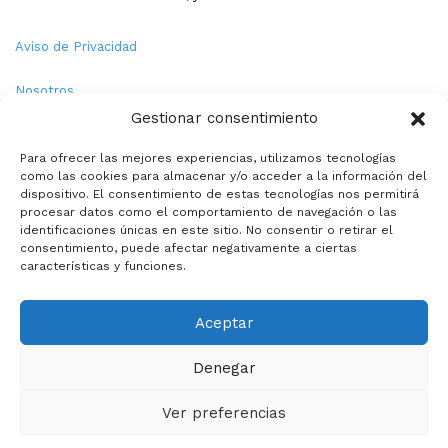
Aviso de Privacidad
Nosotros
Gestionar consentimiento
Términos y Condiciones
Para ofrecer las mejores experiencias, utilizamos tecnologías
como las cookies para almacenar y/o acceder a la información del
Política de Cookies
dispositivo. El consentimiento de estas tecnologías nos permitirá
procesar datos como el comportamiento de navegación o las
Contacto
identificaciones únicas en este sitio. No consentir o retirar el
consentimiento, puede afectar negativamente a ciertas
características y funciones.
© Copyright 2026,PMX. Todos los derechos reservados.
Aceptar
Inicio
Local
Estatal
Nacional
Internacional
Deportes
Denegar
Politica
Entretenimiento
Especiales
La opinion de:
Ver preferencias
Facebook
X
YouTube
Instagram
TikTok