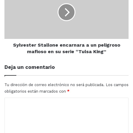
primeros pasos que los llevaron hasta lo que ahora
encarnara
a
son.
un
peligroso
mafioso
Bomberos mazatlan
en
su
Doctor Olavo Corona
Gabriel Leyva
serie
Sylvester Stallone encarnara a un peligroso
“Tulsa
mafioso en su serie “Tulsa King”
King”
Deja un comentario
Tu dirección de correo electrónico no será publicada.
Los campos
obligatorios están marcados con
*
C
o
m
e