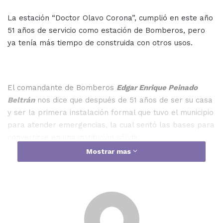
La estación “Doctor Olavo Corona”, cumplió en este año
51 años de servicio como estación de Bomberos, pero
ya tenía más tiempo de construida con otros usos.
El comandante de Bomberos
Edgar Enrique Peinado
Beltrán
nos dice que después de 51 años de ser su casa
y ser la primera instalación formal que tuvo el municipio
para atender emergencias, la cual sentó las bases para
convertirse en una institución sólida.
Mostrar mas
Tras 51 años le dicen adiós a su antigua estación para
dar paso a una estación más nueva, más funcional y
segura.