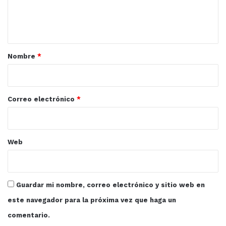
n
t
a
r
Nombre
*
i
o
*
Correo electrónico
*
Web
Guardar mi nombre, correo electrónico y sitio web en
este navegador para la próxima vez que haga un
comentario.