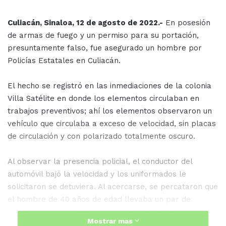
Culiacán, Sinaloa, 12 de agosto de 2022.-
En posesión
de armas de fuego y un permiso para su portación,
presuntamente falso, fue asegurado un hombre por
Policías Estatales en Culiacán.
El hecho se registró en las inmediaciones de la colonia
Villa Satélite en donde los elementos circulaban en
trabajos preventivos; ahí los elementos observaron un
vehículo que circulaba a exceso de velocidad, sin placas
de circulación y con polarizado totalmente oscuro.
Al observar la presencia policial, el conductor del
automóvil bajó la velocidad y los uniformados le
solicitaron se detuviera. Al acercarse, se percataron que
el hombre de 40 años de edad llevaba un par de
objetos que aparentaban ser armas de fuego por lo
Mostrar mas
que, al encontrarse ante la comisión de un posible