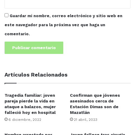
Guardar mi nombre, correo electrónico y sitio web en
este navegador para la próxima vez que haga un
comentario.
Artículos Relacionados
Tragedia familiar: joven
Confirman que jóvenes
pareja pierde la vida en
asesinados cerca de
ataque a balazos, mujer
Estación Dimas son de
falleció hoy en hospital
Mazatlán
6 diciembre, 2022
21 abril, 2023
Hombre arrestado por
Joven fallece tras cirugía