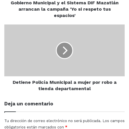
campaña
Gobierno Municipal y el Sistema DIF Mazatlán
‘Yo
arrancan la campaña ‘Yo si respeto tus
La Secretaría de Seguridad Pública en Sinaloa, a través
si
espacios’
de la Policía Estatal Preventiva, mantiene los recorridos
respeto
de seguridad, en coordinación con autoridades de los
tus
Detiene
espacios’
tres órdenes de gobierno, a fin de obtener más y
Policía
Municipal
mejores resultados en beneficio de la población.
a
mujer
por
robo
a
Culiacán
Posesión de arma
tienda
departamental
Detiene Policía Municipal a mujer por robo a
Sinaloa
tienda departamental
Deja un comentario
Tu dirección de correo electrónico no será publicada.
Los campos
obligatorios están marcados con
*