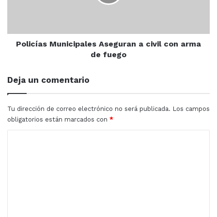
con
arma
de
fuego
Policías Municipales Aseguran a civil con arma
de fuego
Deja un comentario
Tu dirección de correo electrónico no será publicada.
Los campos
obligatorios están marcados con
*
C
o
m
e
n
t