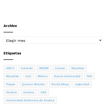
Archivo
Archivo
Etiquetas
AMLO
Culiacán
IMDEM
Lluvias
Mazatlan
Mazatlán
mzt
México
Nueva Universidad
PAS
Playas
Quimico Benitez
Rocha Moya
seguridad
Sinaloa
turismo
UAS
Universidad Autónoma de Sinaloa