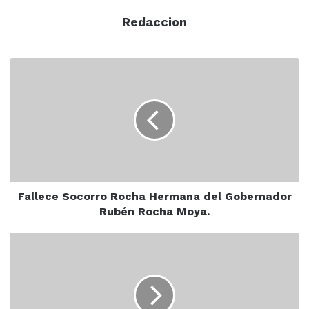
Redaccion
Fallece
Socorro
Rocha
Hermana
del
Gobernador
Rubén
Rocha
Moya.
Fallece Socorro Rocha Hermana del Gobernador
Rubén Rocha Moya.
Policías
Municipales
Aseguran
a
civil