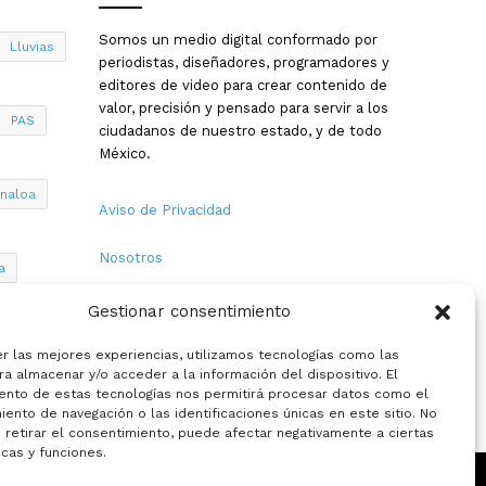
Somos un medio digital conformado por
Lluvias
periodistas, diseñadores, programadores y
editores de video para crear contenido de
valor, precisión y pensado para servir a los
PAS
ciudadanos de nuestro estado, y de todo
México.
inaloa
Aviso de Privacidad
Nosotros
a
Términos y Condiciones
Gestionar consentimiento
Política de Cookies
er las mejores experiencias, utilizamos tecnologías como las
a almacenar y/o acceder a la información del dispositivo. El
ento de estas tecnologías nos permitirá procesar datos como el
Contacto
ento de navegación o las identificaciones únicas en este sitio. No
 retirar el consentimiento, puede afectar negativamente a ciertas
icas y funciones.