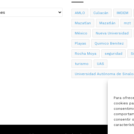
AMLO
Culiacán
IMDEM
Mazatlan
Mazatlán
mzt
México
Nueva Universidad
Playas
Quimico Benitez
Rocha Moya
seguridad
S
turismo
UAS
Universidad Autónoma de Sinalo
Para ofrec
cookies par
consentimi
comportami
consentir o
característ