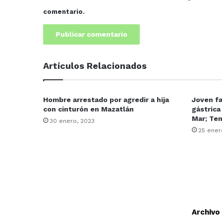
comentario.
Artículos Relacionados
Hombre arrestado por agredir a hija
Joven fa
con cinturón en Mazatlán
gástrica
Mar; Te
30 enero, 2023
25 ener
Archivo