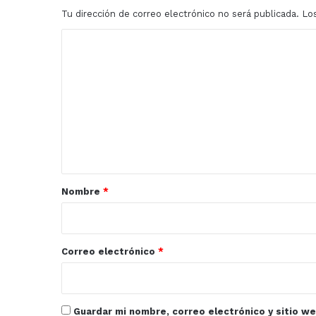
Tu dirección de correo electrónico no será publicada.
Lo
C
o
m
e
n
t
a
r
Nombre
*
i
o
*
Correo electrónico
*
Guardar mi nombre, correo electrónico y sitio w