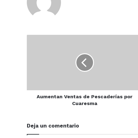
Aumentan
Ventas
de
Pescaderías
por
Cuaresma
Aumentan Ventas de Pescaderías por
Cuaresma
Deja un comentario