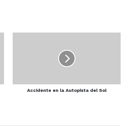
Accidente
en
la
Autopista
del
Sol
Accidente en la Autopista del Sol