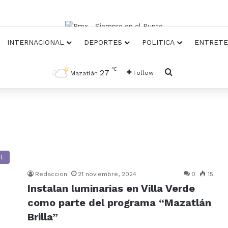
INTERNACIONAL
DEPORTES
POLITICA
ENTRETE
℃
Busqueda
27
Follow
Mazatlán
L
Redaccion
21 noviembre, 2024
0
15
Instalan luminarias en Villa Verde
como parte del programa “Mazatlán
Brilla”