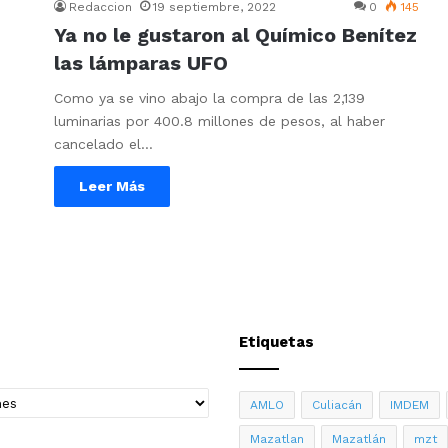
Redaccion
19 septiembre, 2022
0
145
Ya no le gustaron al Químico Benítez
las lámparas UFO
Como ya se vino abajo la compra de las 2,139
luminarias por 400.8 millones de pesos, al haber
cancelado el…
Leer Más
Etiquetas
AMLO
Culiacán
IMDEM
Mazatlan
Mazatlán
mzt