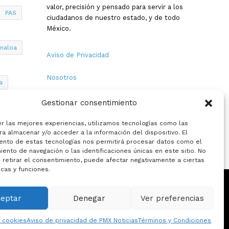
valor, precisión y pensado para servir a los
PAS
ciudadanos de nuestro estado, y de todo
México.
inaloa
Aviso de Privacidad
Nosotros
a
Términos y Condiciones
Gestionar consentimiento
Política de Cookies
er las mejores experiencias, utilizamos tecnologías como las
a almacenar y/o acceder a la información del dispositivo. El
ento de estas tecnologías nos permitirá procesar datos como el
Contacto
ento de navegación o las identificaciones únicas en este sitio. No
 retirar el consentimiento, puede afectar negativamente a ciertas
icas y funciones.
ceptar
Denegar
Ver preferencias
eciales
La opinion de:
e cookies
Aviso de privacidad de PMX Noticias
Términos y Condiciones