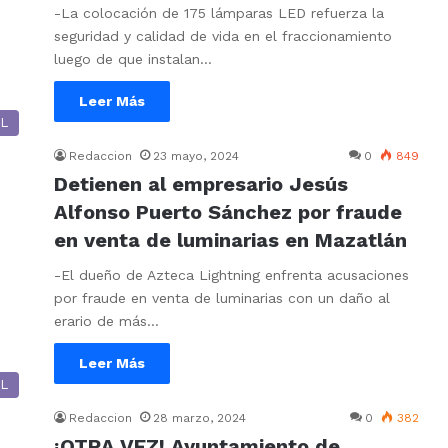
-La colocación de 175 lámparas LED refuerza la
seguridad y calidad de vida en el fraccionamiento
luego de que instalan…
Leer Más
L
Redaccion
23 mayo, 2024
0
849
Detienen al empresario Jesús
Alfonso Puerto Sánchez por fraude
en venta de luminarias en Mazatlán
-El dueño de Azteca Lightning enfrenta acusaciones
por fraude en venta de luminarias con un daño al
erario de más…
Leer Más
L
Redaccion
28 marzo, 2024
0
382
¡OTRA VEZ! Ayuntamiento de