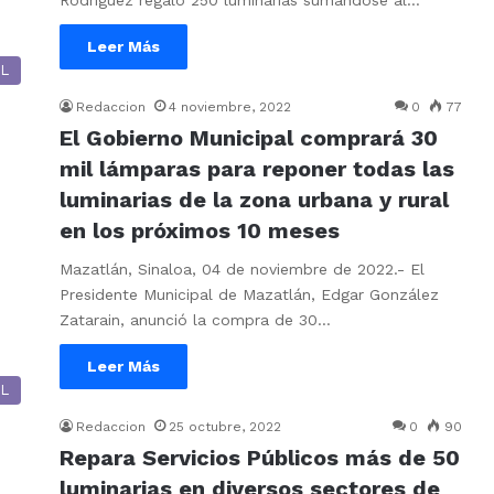
Rodríguez regaló 250 luminarias sumándose al…
Leer Más
L
Redaccion
4 noviembre, 2022
0
77
El Gobierno Municipal comprará 30
mil lámparas para reponer todas las
luminarias de la zona urbana y rural
en los próximos 10 meses
Mazatlán, Sinaloa, 04 de noviembre de 2022.- El
Presidente Municipal de Mazatlán, Edgar González
Zatarain, anunció la compra de 30…
Leer Más
L
Redaccion
25 octubre, 2022
0
90
Repara Servicios Públicos más de 50
luminarias en diversos sectores de