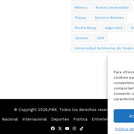
México
Nueva Universidad
Playas
Quimico Benitez
Rocha Moya
seguridad
S
turismo
UAS
Universidad Autónoma de Sinalo
Para ofrec
cookies par
consentimi
comportami
consentir o
característ
© Copyright 2026,PMX. Todos los derechos reservados.
A
Nacional
Internacional
Deportes
Politica
Entretenimiento
Esp
Facebook
X
YouTube
Instagram
TikTok
Política d