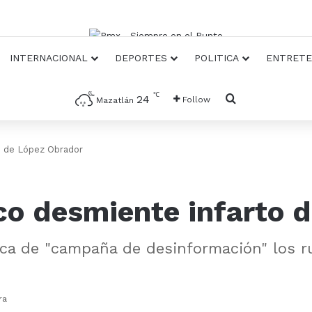
INTERNACIONAL
DEPORTES
POLITICA
ENTRETE
℃
Busqueda
24
Follow
Mazatlán
o de López Obrador
co desmiente infarto 
ifica de "campaña de desinformación" los 
ra