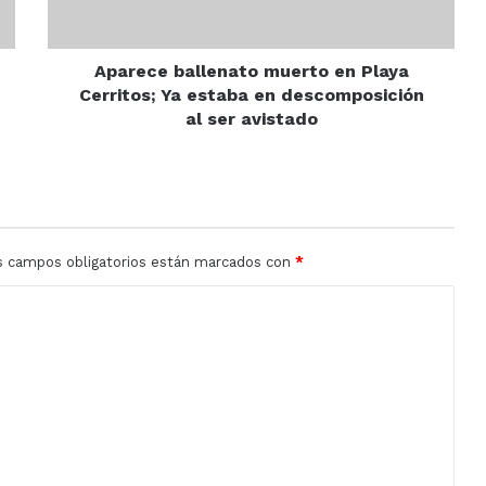
Ya
estaba
en
descomposición
Aparece ballenato muerto en Playa
al
Cerritos; Ya estaba en descomposición
ser
al ser avistado
avistado
s campos obligatorios están marcados con
*