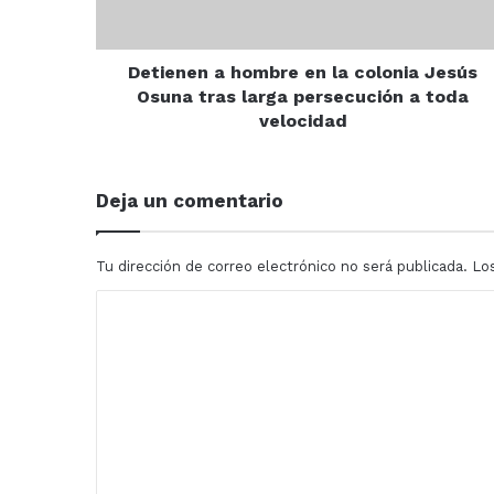
Jesús
Osuna
tras
larga
Detienen a hombre en la colonia Jesús
persecución
Osuna tras larga persecución a toda
a
velocidad
toda
velocidad
Deja un comentario
Tu dirección de correo electrónico no será publicada.
Lo
C
o
m
e
n
t