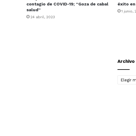
contagio de COVID-19; “Goza de cabal
éxito en
salud”
1 junio,
24 abril, 2023
Archivo
Archivo