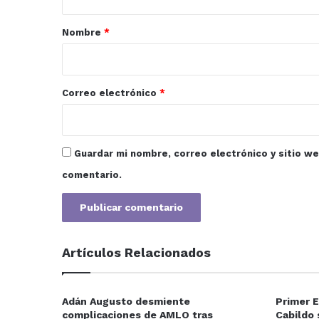
a
r
Nombre
*
i
o
*
Correo electrónico
*
Guardar mi nombre, correo electrónico y sitio w
comentario.
Artículos Relacionados
Adán Augusto desmiente
Primer 
complicaciones de AMLO tras
Cabildo 