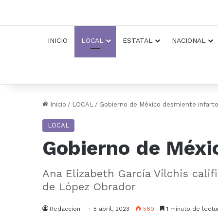
INICIO
LOCAL
ESTATAL
NACIONAL
Inicio
/
LOCAL
/
Gobierno de México desmiente infart
LOCAL
Gobierno de Méxi
Ana Elizabeth García Vilchis cal
de López Obrador
Redaccion
5 abril, 2023
560
1 minuto de lectu