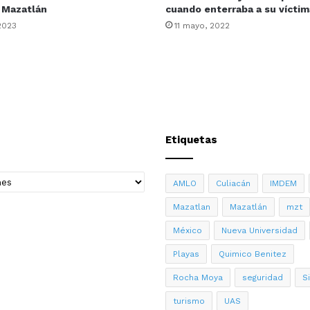
 Mazatlán
cuando enterraba a su víctim
 2023
11 mayo, 2022
Etiquetas
AMLO
Culiacán
IMDEM
Mazatlan
Mazatlán
mzt
México
Nueva Universidad
Playas
Quimico Benitez
Rocha Moya
seguridad
S
turismo
UAS