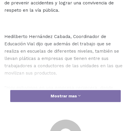
de prevenir accidentes y lograr una convivencia de
respeto en la vía pública.
Hedilberto Hernández Cabada, Coordinador de
Educación Vial dijo que además del trabajo que se
realiza en escuelas de diferentes niveles, también se
llevan pláticas a empresas que tienen entre sus
trabajadores a conductores de las unidades en las que
movilizan sus productos.
“Hoy estuvimos en una empresa cervecera, donde
dimos una charla sobre manejo defensivo a choferes de
Mostrar mas
camiones pesados y de reparto. Además de hablarles
sobre el reglamento de Tránsito, también se les
instruyó sobre qué hacer en caso de accidentes viales”,
explicó.