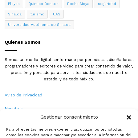
Playas
Quimico Benitez
Rocha Moya
seguridad
Sinaloa
turismo
UAS
Universidad Autónoma de Sinaloa
Quienes Somos
Somos un medio digital conformado por periodistas, diseñadores,
programadores y editores de video para crear contenido de valor,
precisión y pensado para servir a los ciudadanos de nuestro
estado, y de todo México.
Aviso de Privacidad
Nosotros
Gestionar consentimiento
Términos y Condiciones
Para ofrecer las mejores experiencias, utilizamos tecnologías
como las cookies para almacenar y/o acceder a la información del
Política de Cookies