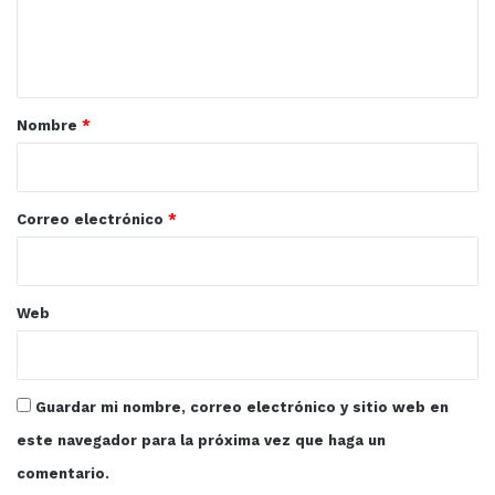
n
t
a
r
Nombre
*
i
o
*
Correo electrónico
*
Web
Guardar mi nombre, correo electrónico y sitio web en
este navegador para la próxima vez que haga un
comentario.