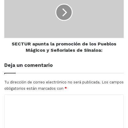
la
promoción
de
los
Pueblos
Mágicos
y
Señoriales
SECTUR apunta la promoción de los Pueblos
de
Mágicos y Señoriales de Sinaloa:
Sinaloa:
Deja un comentario
Tu dirección de correo electrónico no será publicada.
Los campos
obligatorios están marcados con
*
C
o
m
e