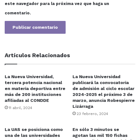
este navegador para la próxima vez que haga un
comentario.
Agregó que en esta reunión se presentaron trabajos
muy pertinentes de parte de cada zona, porque cada
proyecto tiene docentes de las diferentes facultades de
Enfermería y ver cómo esta problemática aquí y en
Artículos Relacionados
otras escuelas y empezar esa discusión para poder
presentar los trabajos.
La Nueva Universidad,
La Nueva Universidad
tercera potencia nacional
publicará la convocatoria
Señaló la importancia de este gremio de Enfermería
en materia deportiva entre
de admisión al ciclo escolar
asociado a la UAS, ya que esta asociación se registró
más de 200 instituciones
2024-2025 el próximo 3 de
ante CONACHYT, porque se cuenta con un gran número
afiliadas al CONDDE
marzo, anuncia Robespierre
Lizárraga
de docentes que pertenecen al Sistema Nacional de
11 abril, 2024
23 febrero, 2024
Investigadores (SIN) y al Consejo Estatal de
Investigadores, y se cuenta con muchos artículos en
La UAS se posiciona como
En sólo 3 minutos se
prestigiadas revistas; también se cuenta con libros
una de las universidades
agotan las mil 150 fichas
concluidos y en el mes de noviembre próximo se