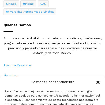
Sinaloa
turismo
UAS
Universidad Autónoma de Sinaloa
Quienes Somos
Somos un medio digital conformado por periodistas, diseñadores,
programadores y editores de video para crear contenido de valor,
precisión y pensado para servir a los ciudadanos de nuestro
estado, y de todo México.
Aviso de Privacidad
Agregó que gracias a esto proyectos de investigación es
posible poder participar en las diferentes convocatorias
Nosotros
que salga a nivel zona o a nivel nacional para poder
Gestionar consentimiento
bajar recurso para la investigación, donde actualmente
Términos y Condiciones
existen proyectos que han obtenido estos beneficios a
Para ofrecer las mejores experiencias, utilizamos tecnologías
como las cookies para almacenar y/o acceder a la información del
Política de Cookies
través de los proyectos que se hacen por medio de la
dispositivo. El consentimiento de estas tecnologías nos permitirá
asociación y esto se traduce en un crecimiento para las
procesar datos como el comportamiento de navegación o las