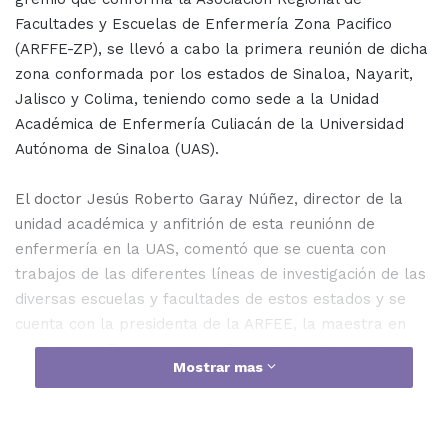
Facultades y Escuelas de Enfermería Zona Pacifico
(ARFFE-ZP), se llevó a cabo la primera reunión de dicha
zona conformada por los estados de Sinaloa, Nayarit,
Jalisco y Colima, teniendo como sede a la Unidad
Académica de Enfermería Culiacán de la Universidad
Autónoma de Sinaloa (UAS).
El doctor Jesús Roberto Garay Núñez, director de la
unidad académica y anfitrión de esta reuniónn de
enfermería en la UAS, comentó que se cuenta con
trabajos de las diferentes líneas de investigación de las
diversas escuelas y facultades de estos estados y se
cuenta con la presidenta de la ARFEE, la maestra en
ciencias Luz Esther Verdugo Blanco, quien cuenta con un
Mostrar mas
liderazgo muy amplio en la Zona Pacífico y en la
Federación Mexicana de Asociaciones de Facultades de
Enfermería (FEMAFEE) a nivel nacional.