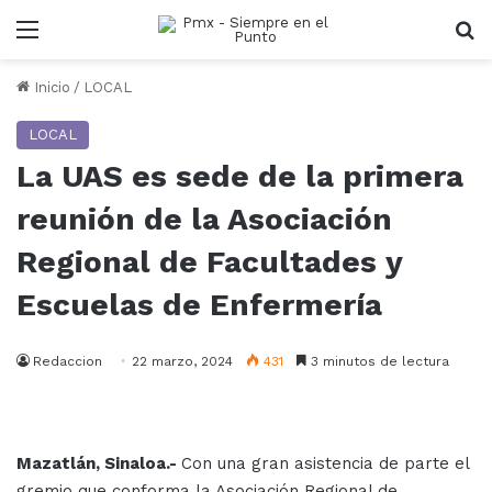
Menu
B
Inicio
/
LOCAL
LOCAL
La UAS es sede de la primera
reunión de la Asociación
Regional de Facultades y
Escuelas de Enfermería
Redaccion
22 marzo, 2024
431
3 minutos de lectura
Mazatlán, Sinaloa.-
Con una gran asistencia de parte el
gremio que conforma la Asociación Regional de