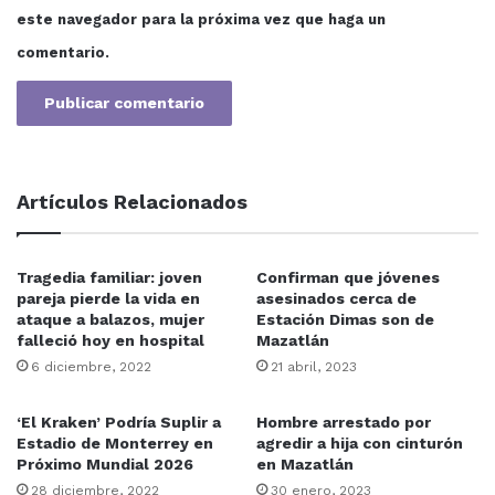
personalidades del entorno jurídico; así como también el
este navegador para la próxima vez que haga un
Dr. Iván Tostado Ramírez Vicerrector de la UAS en la
comentario.
Unidad Regional Sur (URS) y el maestro José Ramón
Bonilla Rojas como Director del plantel anfitrión de la
charla
Artículos Relacionados
Tragedia familiar: joven
Confirman que jóvenes
pareja pierde la vida en
asesinados cerca de
ataque a balazos, mujer
Estación Dimas son de
falleció hoy en hospital
Mazatlán
6 diciembre, 2022
21 abril, 2023
‘El Kraken’ Podría Suplir a
Hombre arrestado por
Estadio de Monterrey en
agredir a hija con cinturón
Próximo Mundial 2026
en Mazatlán
28 diciembre, 2022
30 enero, 2023