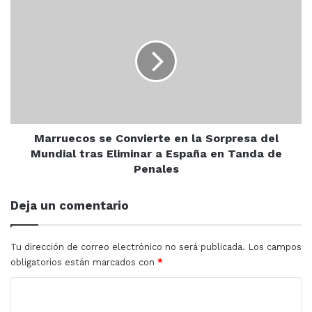
Marruecos
estamos frente a la juventud Sinaloense, hoy estamos
se
aquí (…) Necesitan tener claridad respecto a la
Convierte
en
importancia y los aspectos centrales de ésta reforma,
la
porque es una reforma de ellos (los estudiantes) y para
Sorpresa
ellos, porque ellos van a ser los protagonistas”, resaltó
del
el abogado.
Mundial
tras
Eliminar
Marruecos se Convierte en la Sorpresa del
a
Mundial tras Eliminar a España en Tanda de
España
Penales
en
Tanda
Deja un comentario
de
Penales
Tu dirección de correo electrónico no será publicada.
Los campos
obligatorios están marcados con
*
C
El jurista destacó que son los abogados quienes tendrán
o