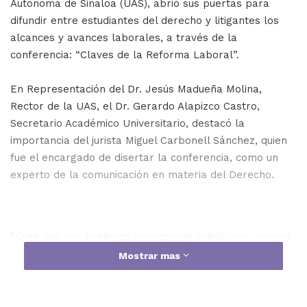
Autónoma de Sinaloa (UAS), abrió sus puertas para
difundir entre estudiantes del derecho y litigantes los
alcances y avances laborales, a través de la
conferencia: “Claves de la Reforma Laboral”.
En Representación del Dr. Jesús Madueña Molina,
Rector de la UAS, el Dr. Gerardo Alapizco Castro,
Secretario Académico Universitario, destacó la
importancia del jurista Miguel Carbonell Sánchez, quien
fue el encargado de disertar la conferencia, como un
experto de la comunicación en materia del Derecho.
“Creo que nos sentimos sumamente orgullosos, porque
el tener éste tipo de plática y de foro, que tiene que ver
Mostrar mas
con la reforma laboral y sobre todo de la Suprema
Corte, creo que es una delicia, es algo muy importante.
Están aquí no nada más alumnos, están prácticamente