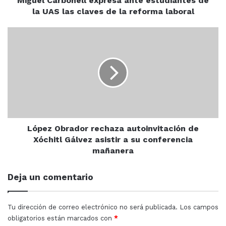
Miguel Carbonell expresa ante estudiantes de
de
la UAS las claves de la reforma laboral
la
reforma
López
laboral
Obrador
rechaza
autoinvitación
de
Xóchitl
Gálvez
asistir
a
su
López Obrador rechaza autoinvitación de
conferencia
Xóchitl Gálvez asistir a su conferencia
mañanera
mañanera
Deja un comentario
Tu dirección de correo electrónico no será publicada.
Los campos
obligatorios están marcados con
*