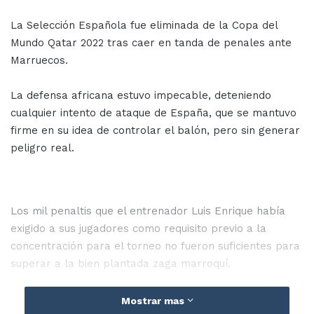
La Selección Española fue eliminada de la Copa del
Mundo Qatar 2022 tras caer en tanda de penales ante
Marruecos.
La defensa africana estuvo impecable, deteniendo
cualquier intento de ataque de España, que se mantuvo
firme en su idea de controlar el balón, pero sin generar
peligro real.
Los mil penaltis que el entrenador Luis Enrique había
exigido a sus jugadores como requisito previo a la
concentración para el torneo no fueron suficientes para
superar a la bien plantada zaga marroquí.
El jugador marroquí Achraf Hakimi, nacido en Madrid, fue
Mostrar mas