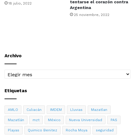
tentarse el corazón contra
18 julio, 2022
Argentina
25 noviembre, 2022
Archivo
Archivo
Etiquetas
AMLO
Culiacán
IMDEM
Lluvias
Mazatlan
Mazatlán
mzt
México
Nueva Universidad
PAS
Playas
Quimico Benitez
Rocha Moya
seguridad