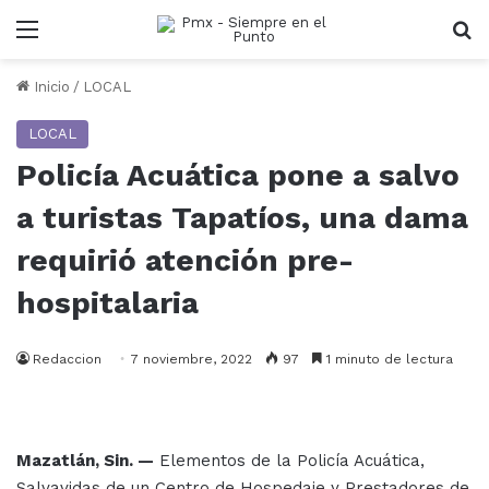
Menu
B
Inicio
/
LOCAL
LOCAL
Policía Acuática pone a salvo
a turistas Tapatíos, una dama
requirió atención pre-
hospitalaria
Redaccion
7 noviembre, 2022
97
1 minuto de lectura
Mazatlán, Sin. —
Elementos de la Policía Acuática,
Salvavidas de un Centro de Hospedaje y Prestadores de