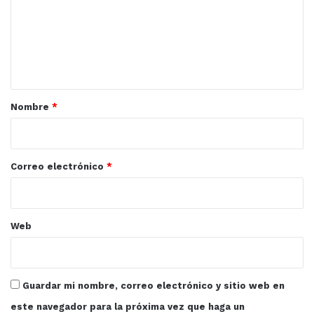
e
n
t
a
r
Nombre
*
i
o
*
Correo electrónico
*
Web
Guardar mi nombre, correo electrónico y sitio web en
este navegador para la próxima vez que haga un