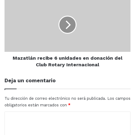
Mazatlán
recibe
Ante la situación el personal de la Policía Acuática
6
reforzó los recorridos preventivos y de concientización
unidades
en
hacia las personas a fin de evitar posibles situaciones
donación
que pusieran en riesgo la vida de los visitantes.
del
Club
Rotary
Internacional
Mazatlán recibe 6 unidades en donación del
Club Rotary Internacional
Policía Acuática
turismo
Deja un comentario
Turistas
Tu dirección de correo electrónico no será publicada.
Los campos
obligatorios están marcados con
*
C
o
m