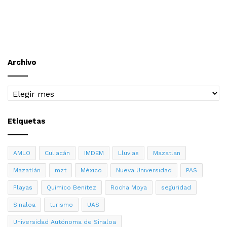
Archivo
Archivo
Etiquetas
AMLO
Culiacán
IMDEM
Lluvias
Mazatlan
Mazatlán
mzt
México
Nueva Universidad
PAS
Playas
Quimico Benitez
Rocha Moya
seguridad
Sinaloa
turismo
UAS
Universidad Autónoma de Sinaloa