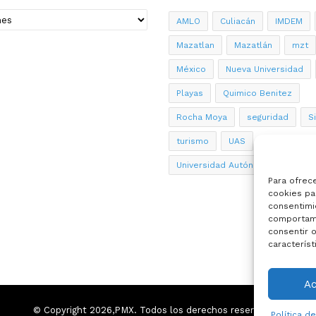
AMLO
Culiacán
IMDEM
Mazatlan
Mazatlán
mzt
México
Nueva Universidad
Playas
Quimico Benitez
Rocha Moya
seguridad
S
turismo
UAS
Universidad Autónoma de Sinalo
Para ofrec
cookies par
consentimi
comportami
consentir o
característ
A
© Copyright 2026,PMX. Todos los derechos reservados.
Política d