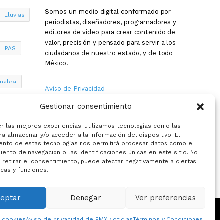
Somos un medio digital conformado por
Lluvias
periodistas, diseñadores, programadores y
editores de video para crear contenido de
valor, precisión y pensado para servir a los
PAS
ciudadanos de nuestro estado, y de todo
México.
inaloa
Aviso de Privacidad
Gestionar consentimiento
Nosotros
a
er las mejores experiencias, utilizamos tecnologías como las
Términos y Condiciones
a almacenar y/o acceder a la información del dispositivo. El
ento de estas tecnologías nos permitirá procesar datos como el
ento de navegación o las identificaciones únicas en este sitio. No
Política de Cookies
 retirar el consentimiento, puede afectar negativamente a ciertas
icas y funciones.
Contacto
ceptar
Denegar
Ver preferencias
e cookies
Aviso de privacidad de PMX Noticias
Términos y Condiciones