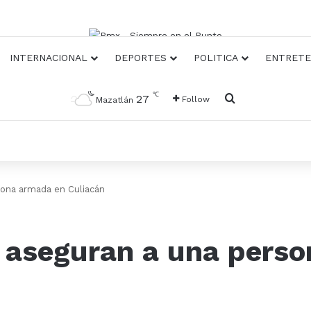
INTERNACIONAL
DEPORTES
POLITICA
ENTRETE
℃
Busqueda
27
Follow
Mazatlán
sona armada en Culiacán
s aseguran a una pers