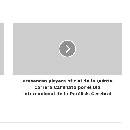
Presentan
playera
oficial
de
la
Quinta
Carrera
Caminata
por
el
Presentan playera oficial de la Quinta
Día
Carrera Caminata por el Día
Internacional
Internacional de la Parálisis Cerebral
de
la
Parálisis
Cerebral