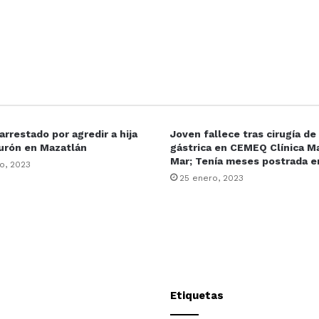
rrestado por agredir a hija
Joven fallece tras cirugía d
urón en Mazatlán
gástrica en CEMEQ Clínica Ma
Mar; Tenía meses postrada 
o, 2023
25 enero, 2023
Etiquetas