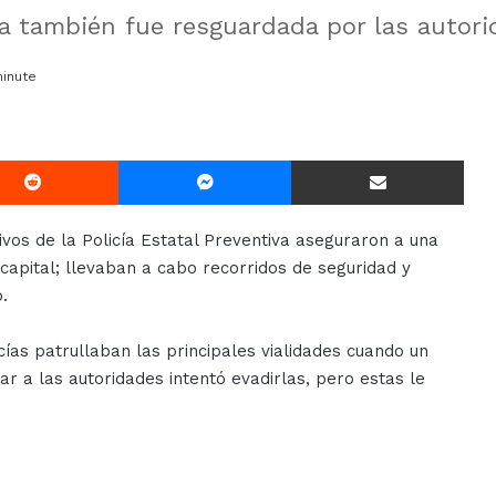
ba también fue resguardada por las autor
inute
Reddit
Messenger
Compartir Via E-mail
ivos de la Policía Estatal Preventiva aseguraron a una
apital; llevaban a cabo recorridos de seguridad y
.
cías patrullaban las principales vialidades cuando un
ar a las autoridades intentó evadirlas, pero estas le