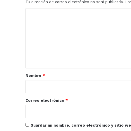
Tu dirección de correo electrónico no será publicada.
Lo
C
o
m
e
n
t
a
r
Nombre
*
i
o
*
Correo electrónico
*
Guardar mi nombre, correo electrónico y sitio w