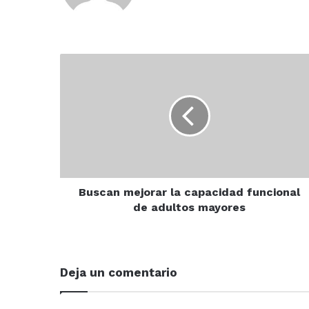
Buscan
mejorar
la
capacidad
funcional
de
adultos
mayores
Buscan mejorar la capacidad funcional
de adultos mayores
Deja un comentario