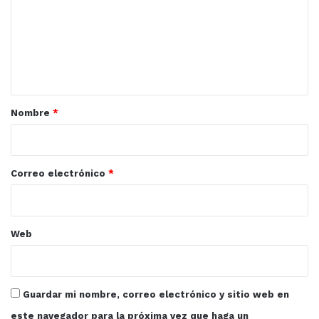
m
e
n
t
a
r
Nombre
*
i
o
*
Correo electrónico
*
Web
Guardar mi nombre, correo electrónico y sitio web en
este navegador para la próxima vez que haga un