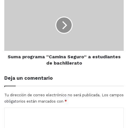
Suma
programa
PARA SABER
“Camina
Lo recaudado será destinado a las becas que brinda la
Seguro”
fundación cada mes a niños con discapacidad.
a
estudiantes
de
IMDEM
Mazatlán
Sinaloa
bachillerato
Suma programa “Camina Seguro” a estudiantes
de bachillerato
Deja un comentario
Tu dirección de correo electrónico no será publicada.
Los campos
obligatorios están marcados con
*
C
o