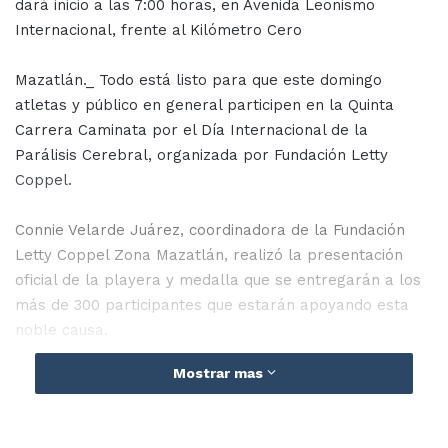
dará inicio a las 7:00 horas, en Avenida Leonismo
Internacional, frente al Kilómetro Cero
Mazatlán._ Todo está listo para que este domingo
atletas y público en general participen en la Quinta
Carrera Caminata por el Día Internacional de la
Parálisis Cerebral, organizada por Fundación Letty
Coppel.
Connie Velarde Juárez, coordinadora de la Fundación
Letty Coppel Zona Mazatlán, realizó la presentación
oficial de la playera y medalla que se entregarán a los
más de 300 participantes que estarán apoyando esta
noble causa.
Mostrar mas
En memoria al “Capitán Luisito”, la pedestre dará inicio
en punto de las 7:00 horas, en la Avenida Leonismo