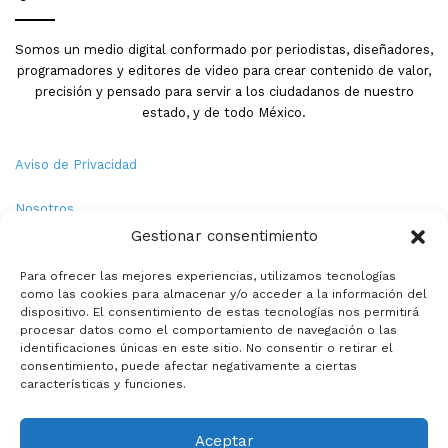
Somos un medio digital conformado por periodistas, diseñadores,
programadores y editores de video para crear contenido de valor,
precisión y pensado para servir a los ciudadanos de nuestro
estado, y de todo México.
Aviso de Privacidad
Nosotros
Gestionar consentimiento
Términos y Condiciones
Para ofrecer las mejores experiencias, utilizamos tecnologías
como las cookies para almacenar y/o acceder a la información del
Política de Cookies
dispositivo. El consentimiento de estas tecnologías nos permitirá
procesar datos como el comportamiento de navegación o las
Contacto
identificaciones únicas en este sitio. No consentir o retirar el
consentimiento, puede afectar negativamente a ciertas
características y funciones.
© Copyright 2026,PMX. Todos los derechos reservados.
Aceptar