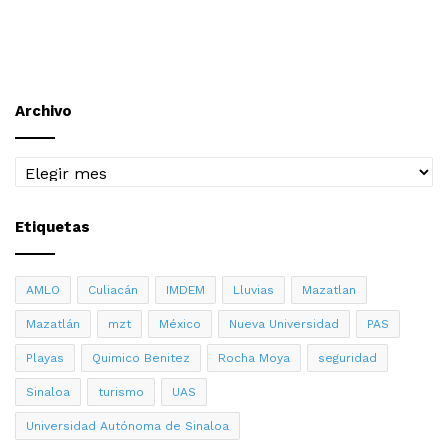
Archivo
Archivo
Etiquetas
AMLO
Culiacán
IMDEM
Lluvias
Mazatlan
Mazatlán
mzt
México
Nueva Universidad
PAS
Playas
Quimico Benitez
Rocha Moya
seguridad
Sinaloa
turismo
UAS
Universidad Autónoma de Sinaloa