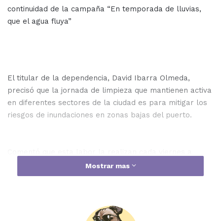
continuidad de la campaña “En temporada de lluvias,
que el agua fluya”
El titular de la dependencia, David Ibarra Olmeda,
precisó que la jornada de limpieza que mantienen activa
en diferentes sectores de la ciudad es para mitigar los
riesgos de inundaciones en zonas bajas del puerto.
Comentó que esta labor la realizan cada viernes a
partir de las 7:00 horas con el apoyo de trabajadores
Mostrar mas
de los diferentes departamentos de la dependencia,
una máquina retroexcavadora y camiones de volteo;
actividad que va de la mano con trabajos de
descacharrización.