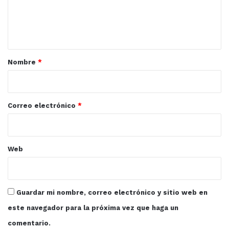
n
t
a
r
Nombre
*
i
o
*
Correo electrónico
*
Web
Guardar mi nombre, correo electrónico y sitio web en
este navegador para la próxima vez que haga un
comentario.