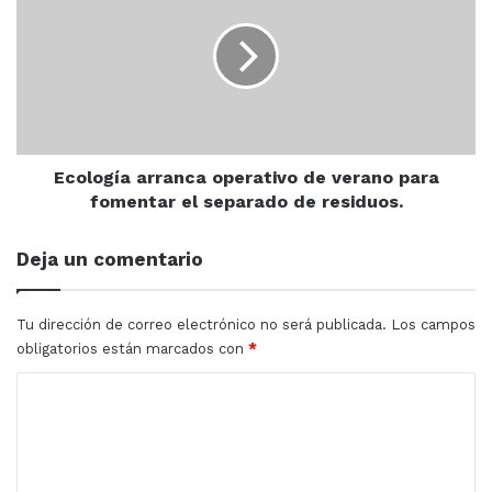
operativo
Mazatlán
Pradera Dorada
de
verano
Servicios Públicos
para
fomentar
el
separado
de
Ecología arranca operativo de verano para
residuos.
fomentar el separado de residuos.
Deja un comentario
Tu dirección de correo electrónico no será publicada.
Los campos
obligatorios están marcados con
*
C
o
m
e