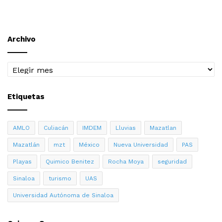
Archivo
Archivo
Etiquetas
AMLO
Culiacán
IMDEM
Lluvias
Mazatlan
Mazatlán
mzt
México
Nueva Universidad
PAS
Playas
Quimico Benitez
Rocha Moya
seguridad
Sinaloa
turismo
UAS
Universidad Autónoma de Sinaloa