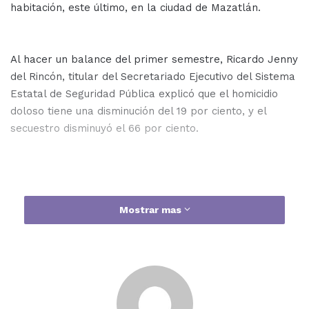
habitación, este último, en la ciudad de Mazatlán.
Al hacer un balance del primer semestre, Ricardo Jenny
del Rincón, titular del Secretariado Ejecutivo del Sistema
Estatal de Seguridad Pública explicó que el homicidio
doloso tiene una disminución del 19 por ciento, y el
secuestro disminuyó el 66 por ciento.
Sin embargo, indicó que con respecto al feminicidio,
Mostrar mas
aunque lamentablemente siguen ocurriendo casos muy
trágicos y violencia, se tienen cifras que muestran que
en este año hay una disminución del 65 por ciento en
comparación con el año anterior.