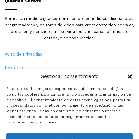
Quienes Somos
Somos un medio digital conformado por periodistas, diseñadores,
programadores y editores de video para crear contenido de valor,
precisión y pensado para servir a los ciudadanos de nuestro
estado, y de todo México.
Aviso de Privacidad
Nosotros
Gestionar consentimiento
Términos y Condiciones
Para ofrecer las mejores experiencias, utilizamos tecnologías
como las cookies para almacenar y/o acceder a la información del
Política de Cookies
dispositivo. El consentimiento de estas tecnologías nos permitirá
procesar datos como el comportamiento de navegación o las
Contacto
identificaciones únicas en este sitio. No consentir o retirar el
consentimiento, puede afectar negativamente a ciertas
características y funciones.
© Copyright 2026,PMX. Todos los derechos reservados.