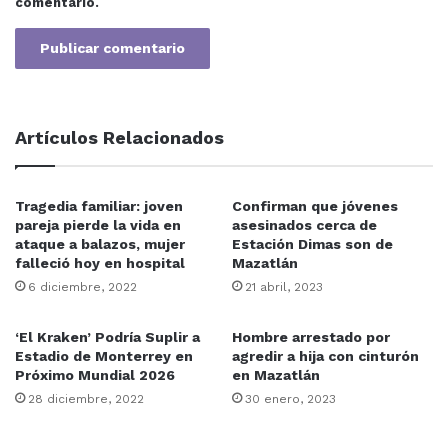
comentario.
tuvo un crecimiento del 25% , principalmente en
pasajeros nacionales que viajan desde o hacia Tijuana,
Ciudad de México y Monterrey.
Para el mes de agosto sigue a la alza el tráfico de
pasajeros, pues en las dos primeras dos semanas hubo
Artículos Relacionados
un incremento del 37%, dato sobresaliente e histórico,
porque supera la afluencia de 2019, el mejor año que ha
Tragedia familiar: joven
Confirman que jóvenes
tenido el aeropuerto de Mazatlán.
pareja pierde la vida en
asesinados cerca de
ataque a balazos, mujer
Estación Dimas son de
falleció hoy en hospital
Mazatlán
Culiacán
Mazatlán
Sinaloa
6 diciembre, 2022
21 abril, 2023
‘El Kraken’ Podría Suplir a
Hombre arrestado por
Estadio de Monterrey en
agredir a hija con cinturón
Próximo Mundial 2026
en Mazatlán
28 diciembre, 2022
30 enero, 2023