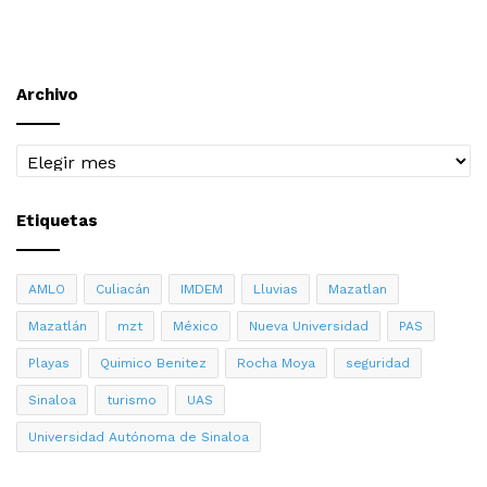
Archivo
Archivo
Etiquetas
AMLO
Culiacán
IMDEM
Lluvias
Mazatlan
Mazatlán
mzt
México
Nueva Universidad
PAS
Playas
Quimico Benitez
Rocha Moya
seguridad
Sinaloa
turismo
UAS
Universidad Autónoma de Sinaloa