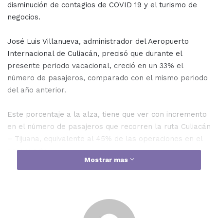
disminución de contagios de COVID 19 y el turismo de
negocios.
José Luis Villanueva, administrador del Aeropuerto
Internacional de Culiacán, precisó que durante el
presente periodo vacacional, creció en un 33% el
número de pasajeros, comparado con el mismo periodo
del año anterior.
Este porcentaje a la alza, tiene que ver con incremento
en el número de pasajeros que recorren la ruta Culiacán
– Tijuana, equivalente al 45% de las operaciones en el
aeropuerto.
Mostrar mas
En el Aeropuerto de Culiacán hay un promedio diario de
7 mil pasajeros (llegadas y salidas), el dato es muy
relevante porque la cifra es mayor, comparada con el
2019, el año con más pasaje aéreo en el aeropuerto de