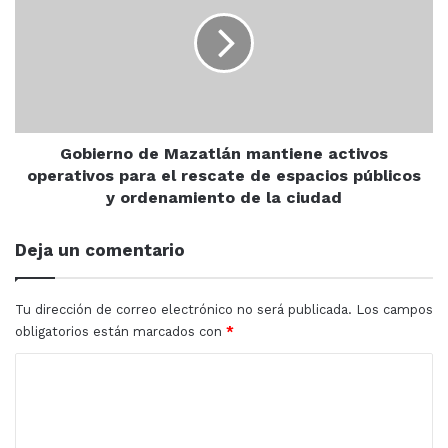
Mazatlán
que nos llevará a poder llegar a
mantiene
2.5 millones de pasajeros al cierre
activos
operativos
del 2022”.
para
el
rescate
Han sido determinantes en el incremento de pasajeros
de
Gobierno de Mazatlán mantiene activos
espacios
operativos para el rescate de espacios públicos
aéreos: la disminución en casos de COVID, la confianza
públicos
y ordenamiento de la ciudad
para regresar a Culiacán en viajes de placer o para
y
visitar a familiares y amigos o en plan ejecutivo o de
ordenamiento
Deja un comentario
negocios.
de
la
ciudad
Tu dirección de correo electrónico no será publicada.
Los campos
obligatorios están marcados con
*
C
o
m