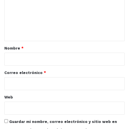
m
e
n
t
a
r
Nombre
*
i
o
*
Correo electrónico
*
Web
Guardar mi nombre, correo electrónico y sitio web en