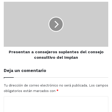
Presentan
a
consejeros
suplentes
del
consejo
consultivo
del
Implan
Presentan a consejeros suplentes del consejo
consultivo del Implan
Deja un comentario
Tu dirección de correo electrónico no será publicada.
Los campos
obligatorios están marcados con
*
C
o