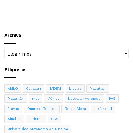
Archivo
Archivo
Etiquetas
AMLO
Culiacán
IMDEM
Lluvias
Mazatlan
Mazatlán
mzt
México
Nueva Universidad
PAS
Playas
Quimico Benitez
Rocha Moya
seguridad
Sinaloa
turismo
UAS
Universidad Autónoma de Sinaloa