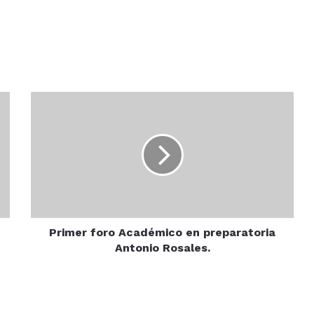
Primer
foro
Académico
en
preparatoria
Antonio
Rosales.
Primer foro Académico en preparatoria
Antonio Rosales.