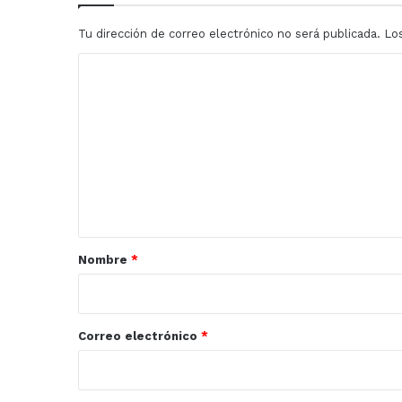
Tu dirección de correo electrónico no será publicada.
Lo
C
o
m
e
n
t
a
r
Nombre
*
i
o
*
Correo electrónico
*