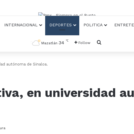
INTERNACIONAL
DEPORTES
POLITICA
ENTRETE
℃
Busqueda
34
Follow
Mazatlán
idad autónoma de Sinaloa.
tiva, en universidad 
ura