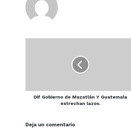
Dif
Gobierno
de
Mazatlán
Y
Guatemala
estrechan
lazos.
Dif Gobierno de Mazatlán Y Guatemala
estrechan lazos.
Deja un comentario