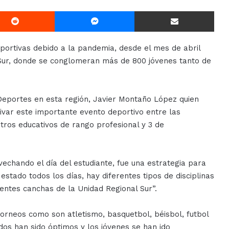
Reddit
Messenger
Compartir Via E-mail
portivas debido a la pandemia, desde el mes de abril
al Sur, donde se conglomeran más de 800 jóvenes tanto de
Deportes en esta región, Javier Montaño López quien
ivar este importante evento deportivo entre las
ros educativos de rango profesional y 3 de
ovechando el día del estudiante, fue una estrategia para
tado todos los días, hay diferentes tipos de disciplinas
entes canchas de la Unidad Regional Sur”.
orneos como son atletismo, basquetbol, béisbol, futbol
ados han sido óptimos y los jóvenes se han ido