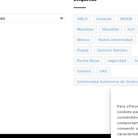
AMLO
Culiacán
IMDEM
Mazatlan
Mazatlán
mzt
México
Nueva Universidad
Playas
Quimico Benitez
Rocha Moya
seguridad
S
turismo
UAS
Universidad Autónoma de Sinalo
Para ofrec
cookies par
consentimi
comportami
consentir o
característ