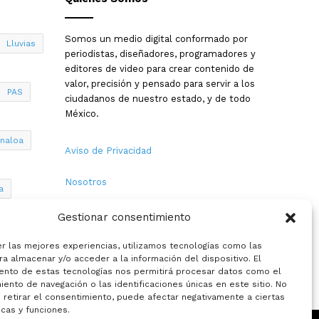
Somos un medio digital conformado por
Lluvias
periodistas, diseñadores, programadores y
editores de video para crear contenido de
valor, precisión y pensado para servir a los
PAS
ciudadanos de nuestro estado, y de todo
México.
inaloa
Aviso de Privacidad
Nosotros
a
Términos y Condiciones
Gestionar consentimiento
Política de Cookies
er las mejores experiencias, utilizamos tecnologías como las
a almacenar y/o acceder a la información del dispositivo. El
ento de estas tecnologías nos permitirá procesar datos como el
Contacto
ento de navegación o las identificaciones únicas en este sitio. No
 retirar el consentimiento, puede afectar negativamente a ciertas
icas y funciones.