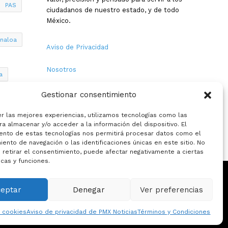
PAS
ciudadanos de nuestro estado, y de todo
México.
inaloa
Aviso de Privacidad
Nosotros
a
Términos y Condiciones
Gestionar consentimiento
Política de Cookies
er las mejores experiencias, utilizamos tecnologías como las
a almacenar y/o acceder a la información del dispositivo. El
ento de estas tecnologías nos permitirá procesar datos como el
Contacto
ento de navegación o las identificaciones únicas en este sitio. No
 retirar el consentimiento, puede afectar negativamente a ciertas
icas y funciones.
ceptar
Denegar
Ver preferencias
eciales
La opinion de:
e cookies
Aviso de privacidad de PMX Noticias
Términos y Condiciones