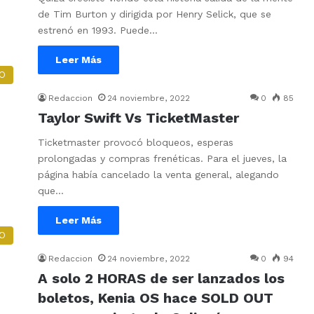
de Tim Burton y dirigida por Henry Selick, que se
estrenó en 1993. Puede…
Leer Más
O
Redaccion
24 noviembre, 2022
0
85
Taylor Swift Vs TicketMaster
Ticketmaster provocó bloqueos, esperas
prolongadas y compras frenéticas. Para el jueves, la
página había cancelado la venta general, alegando
que…
Leer Más
O
Redaccion
24 noviembre, 2022
0
94
A solo 2 HORAS de ser lanzados los
boletos, Kenia OS hace SOLD OUT