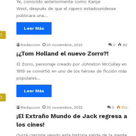
Ye, conocido anteriormente como Kanye
West, después de que el rapero estadounidense
publicara una…
Leer Más
O
Redaccion
30 noviembre, 2022
0
92
¡¿Tom Holland el nuevo Zorro?!
El Zorro, personaje creado por Johnston McCulley en
1919 se convirtió en uno de los héroes de ficción más
populares…
Leer Más
O
Redaccion
30 noviembre, 2022
0
102
¡El Extraño Mundo de Jack regresa a
los cines!
Quizá creciste viendo esta historia salida de la mente