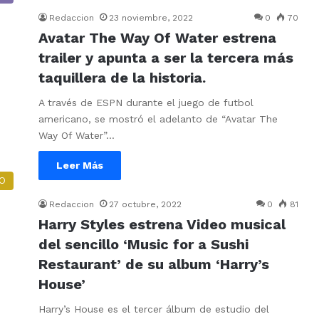
Redaccion
23 noviembre, 2022
0
70
Avatar The Way Of Water estrena
trailer y apunta a ser la tercera más
taquillera de la historia.
A través de ESPN durante el juego de futbol
americano, se mostró el adelanto de “Avatar The
Way Of Water”…
Leer Más
O
Redaccion
27 octubre, 2022
0
81
Harry Styles estrena Video musical
del sencillo ‘Music for a Sushi
Restaurant’ de su album ‘Harry’s
House’
Harry’s House es el tercer álbum de estudio del