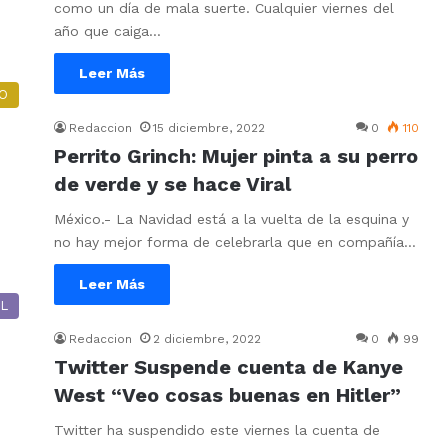
como un día de mala suerte. Cualquier viernes del
año que caiga…
Leer Más
O
Redaccion
15 diciembre, 2022
0
110
Perrito Grinch: Mujer pinta a su perro
de verde y se hace Viral
México.- La Navidad está a la vuelta de la esquina y
no hay mejor forma de celebrarla que en compañía…
Leer Más
L
Redaccion
2 diciembre, 2022
0
99
Twitter Suspende cuenta de Kanye
West “Veo cosas buenas en Hitler”
Twitter ha suspendido este viernes la cuenta de