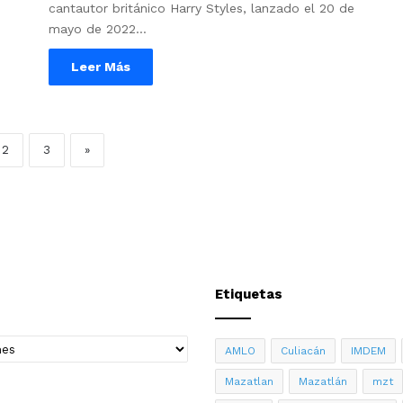
cantautor británico Harry Styles, lanzado el 20 de
mayo de 2022…
Leer Más
2
3
»
Etiquetas
AMLO
Culiacán
IMDEM
Mazatlan
Mazatlán
mzt