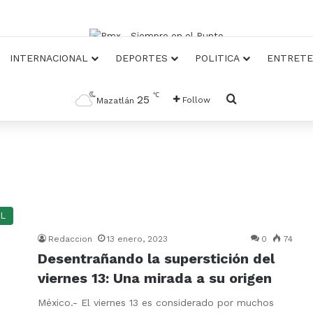
INTERNACIONAL
DEPORTES
POLITICA
ENTRETE
℃
Busqueda
25
Follow
Mazatlán
L
Redaccion
13 enero, 2023
0
74
Desentrañando la superstición del
viernes 13: Una mirada a su origen
México.- El viernes 13 es considerado por muchos