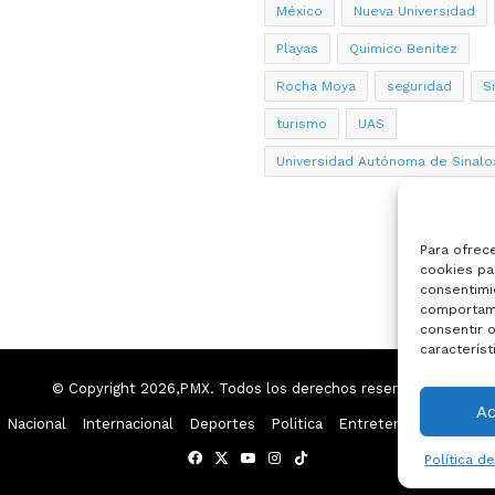
México
Nueva Universidad
Playas
Quimico Benitez
Rocha Moya
seguridad
S
turismo
UAS
Universidad Autónoma de Sinalo
Para ofrec
cookies par
consentimi
comportami
consentir o
característ
© Copyright 2026,PMX. Todos los derechos reservados.
A
Nacional
Internacional
Deportes
Politica
Entretenimiento
Esp
Facebook
X
YouTube
Instagram
TikTok
Política d