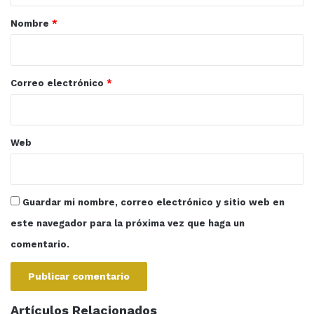
Entretenimiento
Musica
Swifties
r
Nombre
*
i
Taylor Swift
The Eras Tour
o
TicketMaster
*
Correo electrónico
*
Web
Guardar mi nombre, correo electrónico y sitio web en
este navegador para la próxima vez que haga un
comentario.
Artículos Relacionados