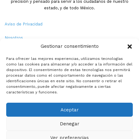
precisión y pensado para servir a los ciudadanos de nuestro
estado, y de todo México.
Aviso de Privacidad
Nosotros
Gestionar consentimiento
Términos y Condiciones
Para ofrecer las mejores experiencias, utilizamos tecnologías
como las cookies para almacenar y/o acceder a la información del
Política de Cookies
dispositivo. El consentimiento de estas tecnologías nos permitirá
procesar datos como el comportamiento de navegación o las
Contacto
identificaciones únicas en este sitio. No consentir o retirar el
consentimiento, puede afectar negativamente a ciertas
características y funciones.
© Copyright 2026,PMX. Todos los derechos reservados.
Aceptar
Inicio
Local
Estatal
Nacional
Internacional
Deportes
Denegar
Politica
Entretenimiento
Especiales
La opinion de:
Ver preferencias