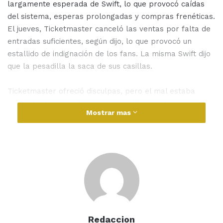
largamente esperada de Swift, lo que provocó caídas
del sistema, esperas prolongadas y compras frenéticas.
El jueves, Ticketmaster canceló las ventas por falta de
entradas suficientes, según dijo, lo que provocó un
estallido de indignación de los fans. La misma Swift dijo
que la pesadilla la saca de sus casillas.
Ticketmaster ofreció disculpas, pero el mal estaba
hecho. Y ahora los fans —y los políticos— han
Mostrar mas
empezado a tomar medidas.
La cantante realizó un comunicado publicado en una
historia de Instagram, la cantante no mencionó
explícitamente a Ticketmaster Entretainment Inc., que
canceló la venta de boletos para el público general
prevista para el viernes después de que la abrumadora
Redaccion