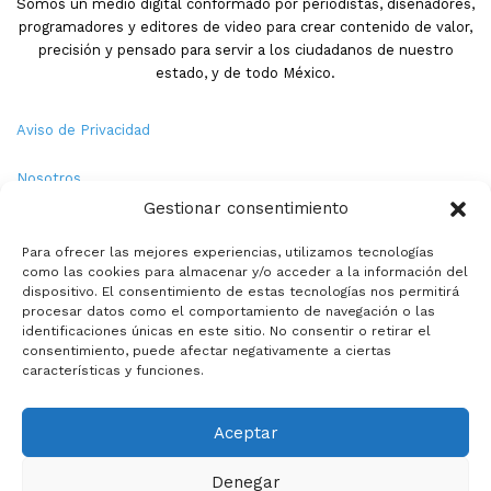
Somos un medio digital conformado por periodistas, diseñadores,
programadores y editores de video para crear contenido de valor,
precisión y pensado para servir a los ciudadanos de nuestro
estado, y de todo México.
Aviso de Privacidad
Nosotros
Gestionar consentimiento
Términos y Condiciones
Para ofrecer las mejores experiencias, utilizamos tecnologías
como las cookies para almacenar y/o acceder a la información del
Política de Cookies
dispositivo. El consentimiento de estas tecnologías nos permitirá
procesar datos como el comportamiento de navegación o las
Contacto
identificaciones únicas en este sitio. No consentir o retirar el
consentimiento, puede afectar negativamente a ciertas
características y funciones.
© Copyright 2026,PMX. Todos los derechos reservados.
Aceptar
Inicio
Local
Estatal
Nacional
Internacional
Deportes
Denegar
Politica
Entretenimiento
Especiales
La opinion de: