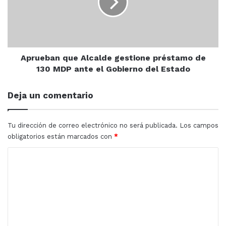
préstamo
de
130
MDP
ante
Antonio Banderas
El Zorro
el
Aprueban que Alcalde gestione préstamo de
Gobierno
130 MDP ante el Gobierno del Estado
Entretenimiento
Tom Holland
del
Estado
Deja un comentario
Tu dirección de correo electrónico no será publicada.
Los campos
obligatorios están marcados con
*
C
o
m
e
n