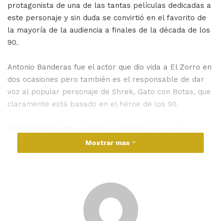
protagonista de una de las tantas películas dedicadas a
este personaje y sin duda se convirtió en el favorito de
la mayoría de la audiencia a finales de la década de los
90.
Antonio Banderas fue el actor que dio vida a El Zorro en
dos ocasiones pero también es el responsable de dar
voz al popular personaje de Shrek, Gato con Botas, que
claramente está basado en el héroe de los 90.
El legendario actor español considera que ya es
momento de que una nueva versión de El Zorro sea
Mostrar mas
producida, pues la última película fue en 2005. Sin
embargo, es consciente que alguien más debe tomar la
icónica espada y antifaz.