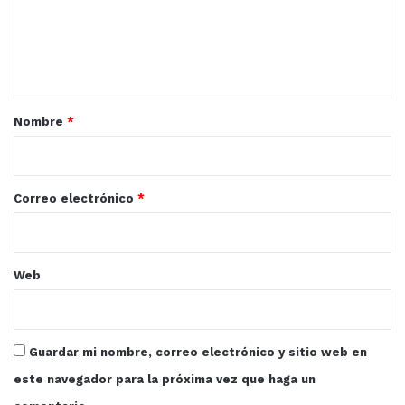
e
n
t
a
r
Nombre
*
i
o
*
Correo electrónico
*
Web
Guardar mi nombre, correo electrónico y sitio web en
este navegador para la próxima vez que haga un