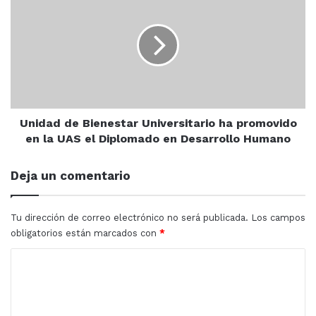
de
Bienestar
Universitario
ha
promovido
en
la
UAS
el
Unidad de Bienestar Universitario ha promovido
Diplomado
en la UAS el Diplomado en Desarrollo Humano
en
Desarrollo
Deja un comentario
Humano
Tu dirección de correo electrónico no será publicada.
Los campos
obligatorios están marcados con
*
C
o
m