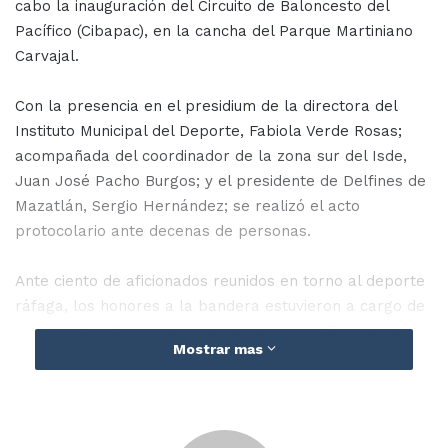
cabo la inauguración del Circuito de Baloncesto del
Pacífico (Cibapac), en la cancha del Parque Martiniano
Carvajal.
Con la presencia en el presidium de la directora del
Instituto Municipal del Deporte, Fabiola Verde Rosas;
acompañada del coordinador de la zona sur del Isde,
Juan José Pacho Burgos; y el presidente de Delfines de
Mazatlán, Sergio Hernández; se realizó el acto
protocolario ante decenas de personas.
Ante ciento de aficionados reunidos en torno al deporte
ráfaga, los honores a la bandera estuvieron a cargo de
la banda de Guerra y escolta del Instituto Tecnológico
Mostrar mas
de Mazatlán.
El salto entre dos fue realizado por la directora del
Imdem, Fabiola Verde, mientras que el primer tiro a la