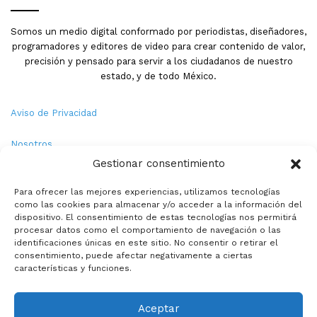
Somos un medio digital conformado por periodistas, diseñadores,
programadores y editores de video para crear contenido de valor,
precisión y pensado para servir a los ciudadanos de nuestro
estado, y de todo México.
Aviso de Privacidad
Nosotros
Gestionar consentimiento
Términos y Condiciones
Para ofrecer las mejores experiencias, utilizamos tecnologías
como las cookies para almacenar y/o acceder a la información del
Política de Cookies
dispositivo. El consentimiento de estas tecnologías nos permitirá
procesar datos como el comportamiento de navegación o las
Contacto
identificaciones únicas en este sitio. No consentir o retirar el
consentimiento, puede afectar negativamente a ciertas
características y funciones.
© Copyright 2026,PMX. Todos los derechos reservados.
Aceptar