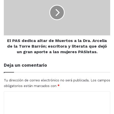
dedica
Marcador
altar
Villa Union FC 1
de
Fire Master FC 3
Muertos
Goles
a
Juan Osuna (Fire) 3
la
Dra.
Jordan Medina (Villa) 1
Arcelia
El PAS dedica altar de Muertos a la Dra. Arcelia
EQUIPOS QUE PARTICIPAN EN LA TEMPORADA 64 DEL
de
de la Torre Barrón; escritora y literata que dejó
MÁXIMO CIRCUITO DEL BALOMPIÉ MUNICIPAL
la
un gran aporte a las mujeres PASistas.
Torre
Jumapam
Barrón;
Deja un comentario
escritora
SPE
y
Construcciones Covec-Xomir
literata
Fire Máster
Tu dirección de correo electrónico no será publicada.
Los campos
que
obligatorios están marcados con
*
Eléctrica Delgadillo-D’portenis
dejó
Villa Unión FC
un
C
gran
Boy’s de Villa Unión
o
aporte
La Escocesa
a
m
Picudos Itmaz