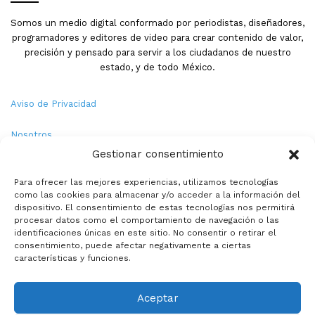
Somos un medio digital conformado por periodistas, diseñadores,
programadores y editores de video para crear contenido de valor,
precisión y pensado para servir a los ciudadanos de nuestro
estado, y de todo México.
Aviso de Privacidad
Nosotros
Gestionar consentimiento
Términos y Condiciones
Para ofrecer las mejores experiencias, utilizamos tecnologías
como las cookies para almacenar y/o acceder a la información del
Política de Cookies
dispositivo. El consentimiento de estas tecnologías nos permitirá
procesar datos como el comportamiento de navegación o las
Contacto
identificaciones únicas en este sitio. No consentir o retirar el
consentimiento, puede afectar negativamente a ciertas
características y funciones.
© Copyright 2026,PMX. Todos los derechos reservados.
Aceptar
Inicio
Local
Estatal
Nacional
Internacional
Deportes