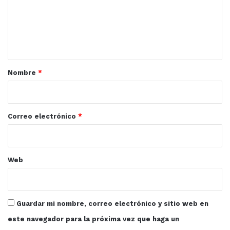
las
e
Akysako Sushi
mujeres
CP-Gabriel Leyva
PASistas.
n
Trámites Aguilar
t
Familia Fajardo
a
Padres-La Nueva Farmacia
r
Nombre
*
i
Mazatlán
Sinaloa
o
*
Correo electrónico
*
Web
Guardar mi nombre, correo electrónico y sitio web en
este navegador para la próxima vez que haga un