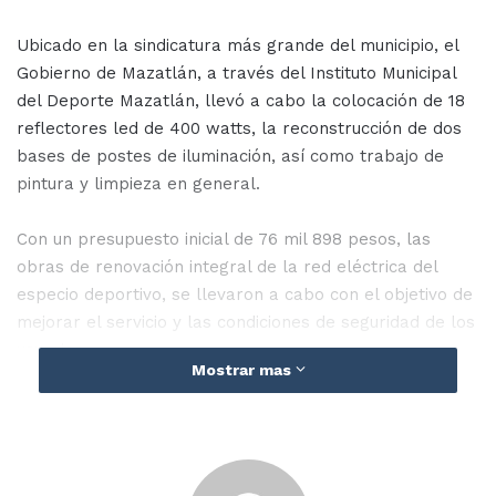
Ubicado en la sindicatura más grande del municipio, el
Gobierno de Mazatlán, a través del Instituto Municipal
del Deporte Mazatlán, llevó a cabo la colocación de 18
reflectores led de 400 watts, la reconstrucción de dos
bases de postes de iluminación, así como trabajo de
pintura y limpieza en general.
Con un presupuesto inicial de 76 mil 898 pesos, las
obras de renovación integral de la red eléctrica del
especio deportivo, se llevaron a cabo con el objetivo de
mejorar el servicio y las condiciones de seguridad de los
usuarios.
Mostrar mas
En compañía de Fabiola Verde Rosas, directora del
Imdem, el Secretario del Ayuntamiento, Édgar Augusto