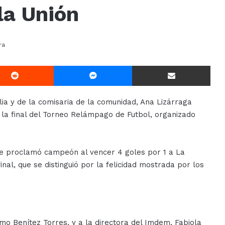
la Unión
ra
Reddit
Messenger
Compartir Via E-mail
lia y de la comisaria de la comunidad, Ana Lizárraga
la final del Torneo Relámpago de Futbol, organizado
se proclamó campeón al vencer 4 goles por 1 a La
inal, que se distinguió por la felicidad mostrada por los
rmo Benítez Torres, y a la directora del Imdem, Fabiola