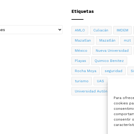
Etiquetas
AMLO
Culiacán
IMDEM
Mazatlan
Mazatlán
mzt
México
Nueva Universidad
Playas
Quimico Benitez
Rocha Moya
seguridad
S
turismo
UAS
Universidad Autónoma de Sinalo
Para ofrec
cookies par
consentimi
comportami
consentir o
característ