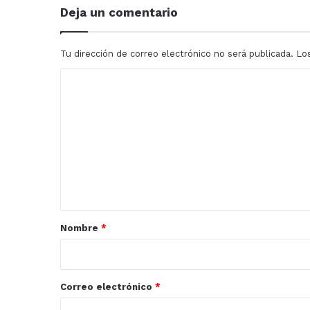
Rocha
Deja un comentario
Y
AMLO
Tu dirección de correo electrónico no será publicada.
Lo
C
o
m
e
n
t
a
r
Nombre
*
i
o
*
Correo electrónico
*