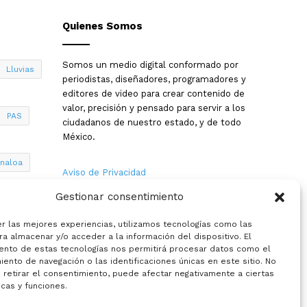
Quienes Somos
Somos un medio digital conformado por
Lluvias
periodistas, diseñadores, programadores y
editores de video para crear contenido de
valor, precisión y pensado para servir a los
PAS
ciudadanos de nuestro estado, y de todo
México.
inaloa
Aviso de Privacidad
Gestionar consentimiento
Nosotros
a
er las mejores experiencias, utilizamos tecnologías como las
Términos y Condiciones
a almacenar y/o acceder a la información del dispositivo. El
ento de estas tecnologías nos permitirá procesar datos como el
ento de navegación o las identificaciones únicas en este sitio. No
Política de Cookies
 retirar el consentimiento, puede afectar negativamente a ciertas
icas y funciones.
Contacto