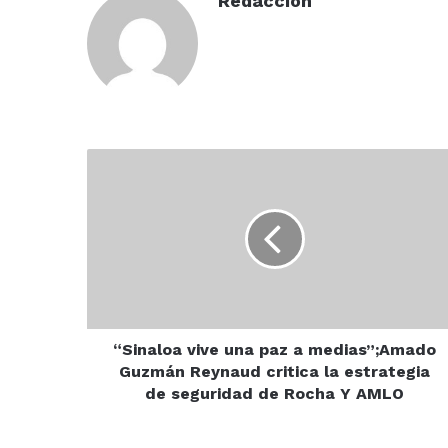
Redaccion
“Sinaloa
vive
una
paz
a
medias”;Amado
Guzmán
Reynaud
critica
la
“Sinaloa vive una paz a medias”;Amado
estrategia
Guzmán Reynaud critica la estrategia
de
de seguridad de Rocha Y AMLO
seguridad
de