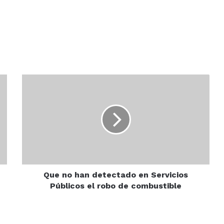
Que
no
han
detectado
en
Servicios
Públicos
el
robo
de
Que no han detectado en Servicios
combustible
Públicos el robo de combustible