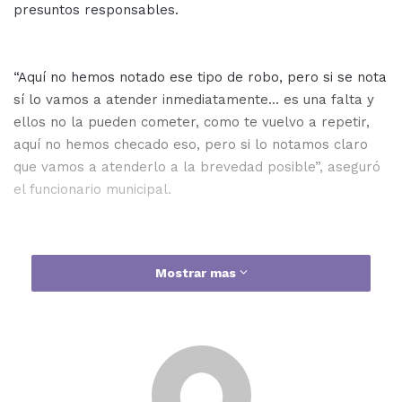
presuntos responsables.
“Aquí no hemos notado ese tipo de robo, pero si se nota
sí lo vamos a atender inmediatamente… es una falta y
ellos no la pueden cometer, como te vuelvo a repetir,
aquí no hemos checado eso, pero si lo notamos claro
que vamos a atenderlo a la brevedad posible”, aseguró
el funcionario municipal.
Mostrar mas
Hace unos días se detectó un posible robo de
luminarias por parte de personal de Alumbrado Público,
mismo que ya está siendo investigado por el Órgano
Interno de Control.