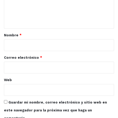
e
n
t
a
r
Nombre
*
i
o
*
Correo electrónico
*
Web
Guardar mi nombre, correo electrónico y sitio web en
este navegador para la próxima vez que haga un