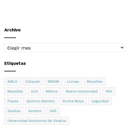
Archivo
Archivo
Etiquetas
AMLO
Culiacán
IMDEM
Lluvias
Mazatlan
Mazatlán
mzt
México
Nueva Universidad
PAS
Playas
Quimico Benitez
Rocha Moya
seguridad
Sinaloa
turismo
UAS
Universidad Autónoma de Sinaloa