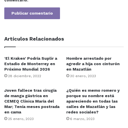
comentario.
Artículos Relacionados
‘El Kraken’ Podría Suplir a
Hombre arrestado por
Estadio de Monterrey en
agredir a hija con cinturón
Próximo Mundial 2026
en Mazatlán
28 diciembre, 2022
30 enero, 2023
Joven fallece tras cirugía
¿Quién es memo romero y
de manga gástrica en
porque su nombre está
CEMEQ Clínica María del
apareciendo en todas las
Mar; Tenía meses postrada
calles de Mazatlán y las
en cama
redes sociales?
25 enero, 2023
6 marzo, 2023