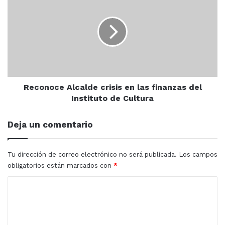
Alcalde
en
crisis
la
en
sindicatura
las
de
finanzas
Villa
del
Unión
Instituto
de
Cultura
Reconoce Alcalde crisis en las finanzas del
Instituto de Cultura
Deja un comentario
Tu dirección de correo electrónico no será publicada.
Los campos
obligatorios están marcados con
*
C
o
m