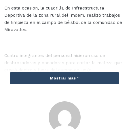
En esta ocasión, la cuadrilla de Infraestructura
Deportiva de la zona rural del Imdem, realizó trabajos
de limpieza en el campo de béisbol de la comunidad de
Miravalles.
Cuatro integrantes del personal hicieron uso de
desbrozadoras y podadoras para cortar la maleza que
creció dentro y fuera del campo de juego.
Mostrar mas
“Somos bendecidos por contar con gente de buena
voluntad que hacen el bien en la sociedad y al deporte
de la zona rural”, expresó el promotor deportivo, Sergio
Zataráin.
El espacio utilizado para los juegos de la Liga
Campesina de Segunda Fuerza Centro, quedó en