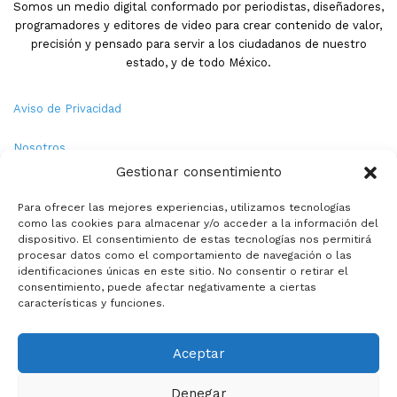
Somos un medio digital conformado por periodistas, diseñadores,
programadores y editores de video para crear contenido de valor,
precisión y pensado para servir a los ciudadanos de nuestro
estado, y de todo México.
Aviso de Privacidad
Nosotros
Gestionar consentimiento
Términos y Condiciones
Para ofrecer las mejores experiencias, utilizamos tecnologías
como las cookies para almacenar y/o acceder a la información del
Política de Cookies
dispositivo. El consentimiento de estas tecnologías nos permitirá
procesar datos como el comportamiento de navegación o las
Contacto
identificaciones únicas en este sitio. No consentir o retirar el
consentimiento, puede afectar negativamente a ciertas
características y funciones.
© Copyright 2026,PMX. Todos los derechos reservados.
Aceptar
Inicio
Local
Estatal
Nacional
Internacional
Deportes
Denegar
Politica
Entretenimiento
Especiales
La opinion de: