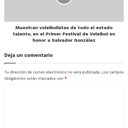
estado
talento,
en
el
Primer
Muestran voleibolistas de todo el estado
Festival
talento, en el Primer Festival de Voleibol en
de
honor a Salvador González
Voleibol
en
Deja un comentario
honor
a
Salvador
Tu dirección de correo electrónico no será publicada.
Los campos
González
obligatorios están marcados con
*
C
o
m
e
n