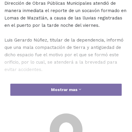
Dirección de Obras Públicas Municipales atendió de
manera inmediata el reporte de un socavón formado en
Lomas de Mazatlán, a causa de las lluvias registradas
en el puerto por la tarde noche del viernes.
Luis Gerardo Núñez, titular de la dependencia, informó
que una mala compactación de tierra y antigüedad de
dicho espacio fue el motivo por el que se formó este
orificio, por lo cual, se atenderá a la brevedad para
evitar accidentes.
Mostrar mas
“Es tierra como tipo chaute que se ha ido filtrando a
través de lo que es el adoquín. Y se hizo un orificio de
1.50 por 1.50 en toda su extensión, casi cuadrado. Y
nosotros lo que vamos a hacer es rellenar con piedra
una parte, y con balastre compactar bien, y ya poner el