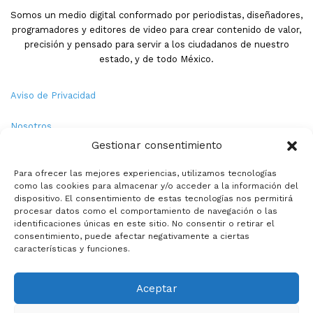
Somos un medio digital conformado por periodistas, diseñadores,
programadores y editores de video para crear contenido de valor,
precisión y pensado para servir a los ciudadanos de nuestro
estado, y de todo México.
Aviso de Privacidad
Nosotros
Gestionar consentimiento
Términos y Condiciones
Para ofrecer las mejores experiencias, utilizamos tecnologías
como las cookies para almacenar y/o acceder a la información del
Política de Cookies
dispositivo. El consentimiento de estas tecnologías nos permitirá
procesar datos como el comportamiento de navegación o las
Contacto
identificaciones únicas en este sitio. No consentir o retirar el
consentimiento, puede afectar negativamente a ciertas
características y funciones.
© Copyright 2026,PMX. Todos los derechos reservados.
Aceptar
Inicio
Local
Estatal
Nacional
Internacional
Deportes