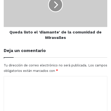
'diamante'
de
la
comunidad
de
Miravalles
Queda listo el 'diamante' de la comunidad de
Miravalles
Deja un comentario
Tu dirección de correo electrónico no será publicada.
Los campos
obligatorios están marcados con
*
C
o
m
e
n