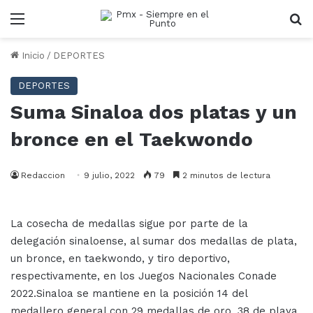
Menu
B
Inicio
/
DEPORTES
DEPORTES
Suma Sinaloa dos platas y un
bronce en el Taekwondo
Redaccion
9 julio, 2022
79
2 minutos de lectura
La cosecha de medallas sigue por parte de la
delegación sinaloense, al sumar dos medallas de plata,
un bronce, en taekwondo, y tiro deportivo,
respectivamente, en los Juegos Nacionales Conade
2022.Sinaloa se mantiene en la posición 14 del
medallero general con 29 medallas de oro, 38 de playa