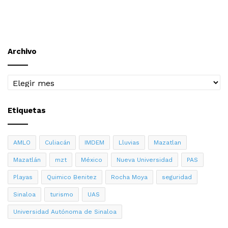
Archivo
Archivo
Etiquetas
AMLO
Culiacán
IMDEM
Lluvias
Mazatlan
Mazatlán
mzt
México
Nueva Universidad
PAS
Playas
Quimico Benitez
Rocha Moya
seguridad
Sinaloa
turismo
UAS
Universidad Autónoma de Sinaloa