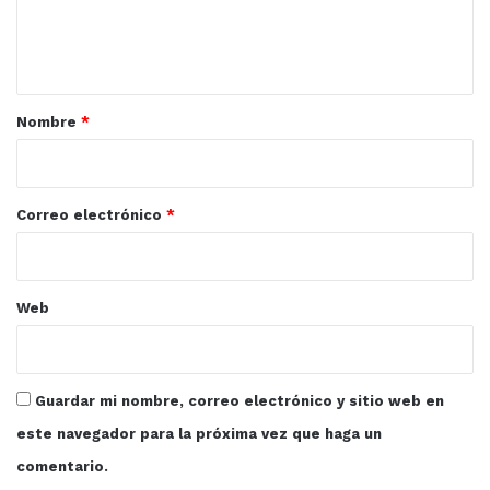
n
t
a
r
Nombre
*
i
o
*
Correo electrónico
*
Web
Guardar mi nombre, correo electrónico y sitio web en
este navegador para la próxima vez que haga un
comentario.