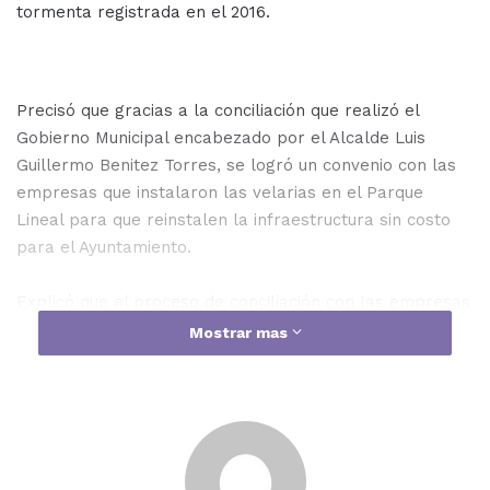
tormenta registrada en el 2016.
Precisó que gracias a la conciliación que realizó el
Gobierno Municipal encabezado por el Alcalde Luis
Guillermo Benitez Torres, se logró un convenio con las
empresas que instalaron las velarias en el Parque
Lineal para que reinstalen la infraestructura sin costo
para el Ayuntamiento.
Explicó que el proceso de conciliación con las empresas
que instalarán las velarias inició en diciembre del año
Mostrar mas
pasado, en marzo empezaron los trabajos de la
colocación de las bases y posteriormente el proveedor
entregaría la lona para su instalación, las cuales son
500 m2 de cada una, iniciando hoy los trabajos en la que
se encuentra frente al Fraccionamiento La Campiña