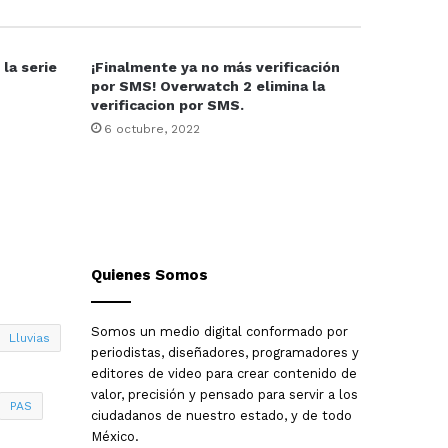
 la serie
¡Finalmente ya no más verificación
por SMS! Overwatch 2 elimina la
verificacion por SMS.
6 octubre, 2022
Quienes Somos
Somos un medio digital conformado por
Lluvias
periodistas, diseñadores, programadores y
editores de video para crear contenido de
valor, precisión y pensado para servir a los
PAS
ciudadanos de nuestro estado, y de todo
México.