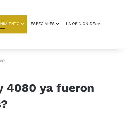
NIMIENTO
ESPECIALES
LA OPINION DE:
os?
y 4080 ya fueron
s?