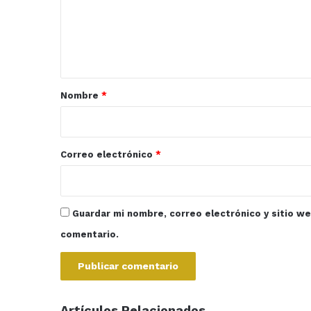
e
n
t
a
r
Nombre
*
i
o
*
Correo electrónico
*
Guardar mi nombre, correo electrónico y sitio w
comentario.
Artículos Relacionados