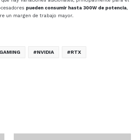
que hay variaciones adicionales, principalmente para el
rocesadores
pueden consumir hasta 300W de potencia
,
re un margen de trabajo mayor.
GAMING
NVIDIA
RTX
Recupera