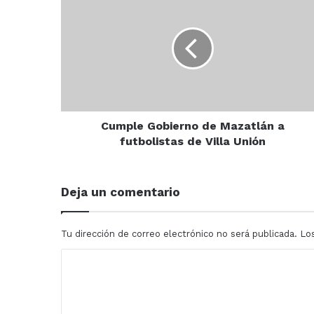
Gobierno
de
Mazatlán
a
futbolistas
de
Villa
Unión
Cumple Gobierno de Mazatlán a
futbolistas de Villa Unión
Deja un comentario
Tu dirección de correo electrónico no será publicada.
Lo
C
o
m