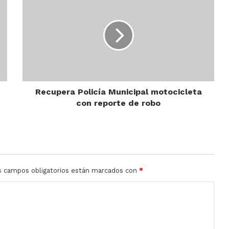
Policía
Municipal
motocicleta
con
reporte
de
robo
Recupera Policía Municipal motocicleta
con reporte de robo
s campos obligatorios están marcados con
*