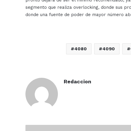
pronto dejará de ser el minimo recomendado, ya 
segmento que realiza overlocking, donde sus p
donde una fuente de poder de mayor número ab
4080
4090
Redaccion
Cumple