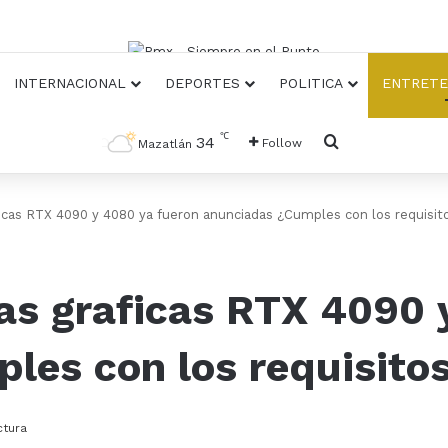
INTERNACIONAL
DEPORTES
POLITICA
ENTRETE
℃
Busqueda
34
Follow
Mazatlán
ficas RTX 4090 y 4080 ya fueron anunciadas ¿Cumples con los requisit
as graficas RTX 4090 
les con los requisito
ctura