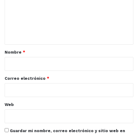
m
e
n
t
a
r
Nombre
*
i
o
*
Correo electrónico
*
Web
Guardar mi nombre, correo electrónico y sitio web en