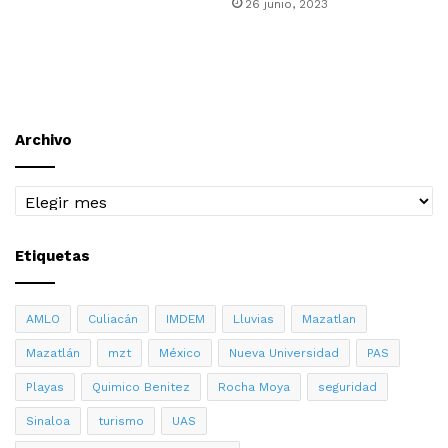
26 junio, 2023
Archivo
Archivo
Etiquetas
AMLO
Culiacán
IMDEM
Lluvias
Mazatlan
Mazatlán
mzt
México
Nueva Universidad
PAS
Playas
Quimico Benitez
Rocha Moya
seguridad
Sinaloa
turismo
UAS