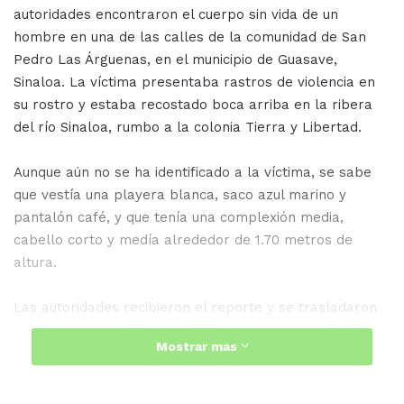
autoridades encontraron el cuerpo sin vida de un
hombre en una de las calles de la comunidad de San
Pedro Las Árguenas, en el municipio de Guasave,
Sinaloa. La víctima presentaba rastros de violencia en
su rostro y estaba recostado boca arriba en la ribera
del río Sinaloa, rumbo a la colonia Tierra y Libertad.
Aunque aún no se ha identificado a la víctima, se sabe
que vestía una playera blanca, saco azul marino y
pantalón café, y que tenía una complexión media,
cabello corto y medía alrededor de 1.70 metros de
altura.
Las autoridades recibieron el reporte y se trasladaron
al lugar para realizar las diligencias correspondientes.
Mostrar mas
Agentes investigadores se encargaron del
levantamiento del cuerpo y lo trasladaron a una
funeraria de la ciudad.