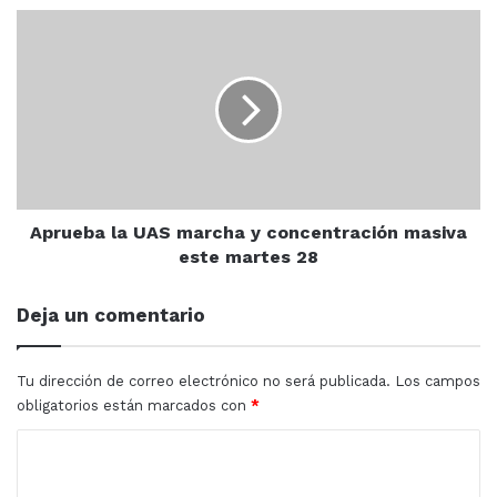
Aprueba
la
UAS
marcha
y
concentración
masiva
este
martes
28
Aprueba la UAS marcha y concentración masiva
este martes 28
Deja un comentario
Tu dirección de correo electrónico no será publicada.
Los campos
obligatorios están marcados con
*
C
o